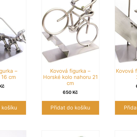
gurka –
Kovová figurka –
Kovová f
 16 cm
Horské kolo nahoru 21
cm
Kč
650
Kč
 košíku
Přidat do košíku
Přida