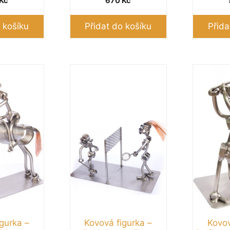
Kč
670
Kč
 košíku
Přidat do košíku
Přida
gurka –
Kovová figurka –
Kovov