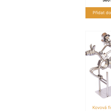
560
Přidat do
Kovová fi