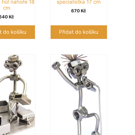
a hůl nahoře 18
specialistka 17 cm
cm
670
Kč
640
Kč
t do košíku
Přidat do košíku