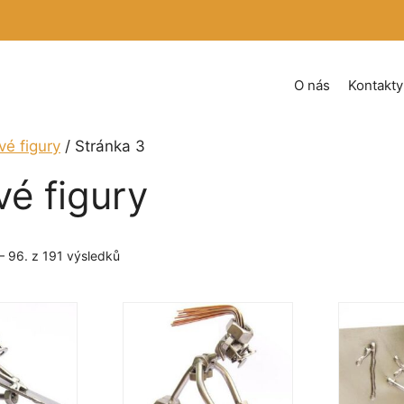
O nás
Kontakty
vé figury
/ Stránka 3
é figury
Seřazeno
– 96. z 191 výsledků
podle
oblíbenosti