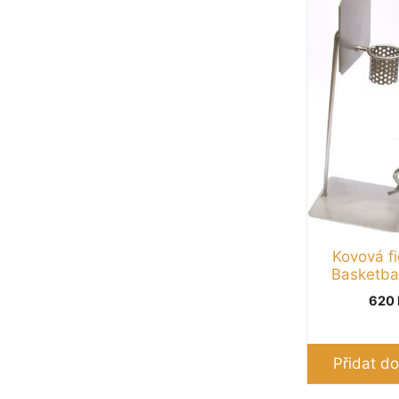
Kovová fi
Basketba
620
Přidat do