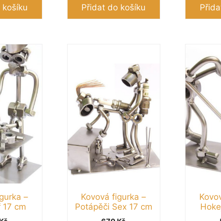
 košíku
Přidat do košíku
Přida
gurka –
Kovová figurka –
Kovov
ř 17 cm
Potápěči Sex 17 cm
Hoke