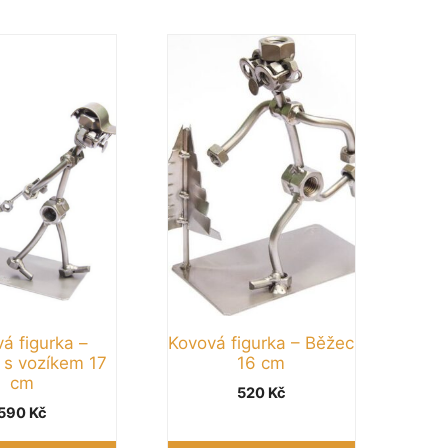
á figurka –
Kovová figurka – Běžec
a s vozíkem 17
16 cm
cm
520
Kč
590
Kč