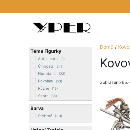
Přeskočit
na
obsah
Domů
/
Kovo
Téma Figurky
Kovov
Auto-moto
(8)
Činnosti
(24)
Hudebníci
(23)
Povolání
(53)
Zobrazeno 65. 
Různé
(15)
Sport
(68)
Barva
Stříbrná
(181)