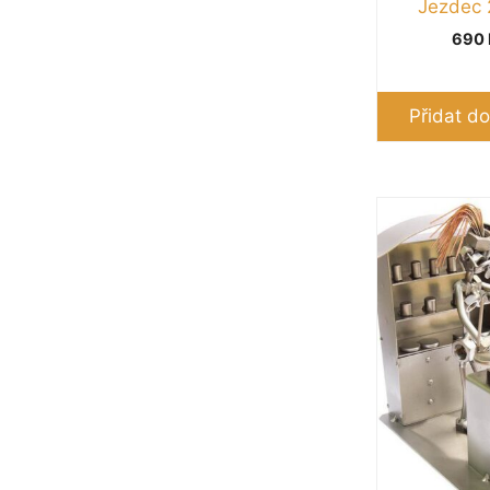
Jezdec
690
Přidat do