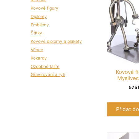
Stolní tenis
(2)
Kovové figury
Střelba
(4)
Diplomy
Tenis
(3)
Emblémy
Univerzální
(126)
Štítky
Zvířátka
(4)
Kovové diplomy a plakety
Věnce
Kokardy
Ozdobné talíře
Kovová fi
Gravírování a rytí
Myslivec
575
Přidat do