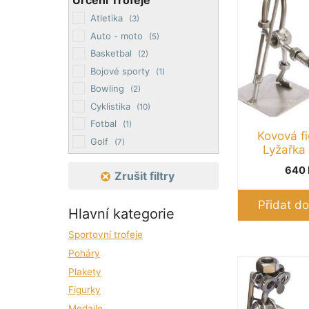
Určení Trofeje
Atletika
(3)
Auto - moto
(5)
Basketbal
(2)
Bojové sporty
(1)
Bowling
(2)
Cyklistika
(10)
Fotbal
(1)
Kovová fi
Golf
(7)
Lyžařka
Gymnastika
(1)
640
Zrušit filtry
Hasiči
(1)
Hokej
(2)
Přidat do
Hlavní kategorie
Jezdectví
(2)
Kulečník
(1)
Sportovní trofeje
Lyžování
(8)
Poháry
Plavání
(6)
Plakety
Rybářství
(2)
Figurky
Šipky
(2)
Medaile