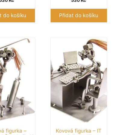
530
Kč
530
Kč
t do košíku
Přidat do košíku
á figurka –
Kovová figurka – IT