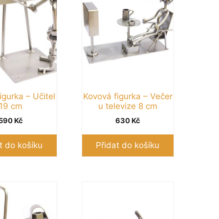
igurka – Učitel
Kovová figurka – Večer
19 cm
u televize 8 cm
590
Kč
630
Kč
t do košíku
Přidat do košíku