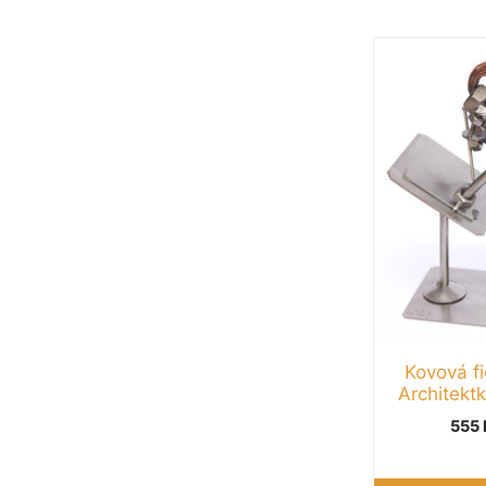
Kovová fi
Architekt
555