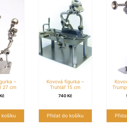
gurka –
Kovová figurka –
Kovov
l 27 cm
Truhlář 15 cm
Trumpe
Kč
740
Kč
 košíku
Přidat do košíku
Přida