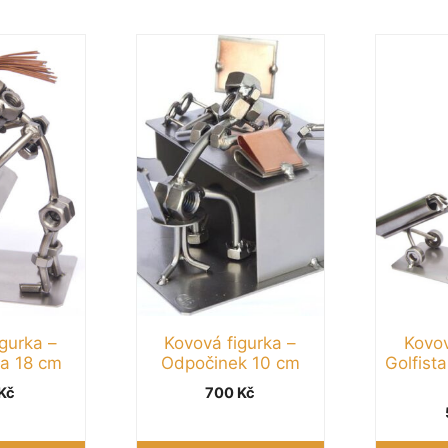
gurka –
Kovová figurka –
Kovov
ka 18 cm
Odpočinek 10 cm
Golfist
Kč
700
Kč