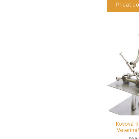
Přidat do
Kovová fi
Veteriná