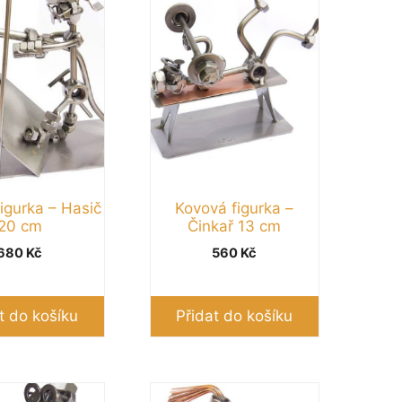
igurka – Hasič
Kovová figurka –
20 cm
Činkař 13 cm
680
Kč
560
Kč
t do košíku
Přidat do košíku