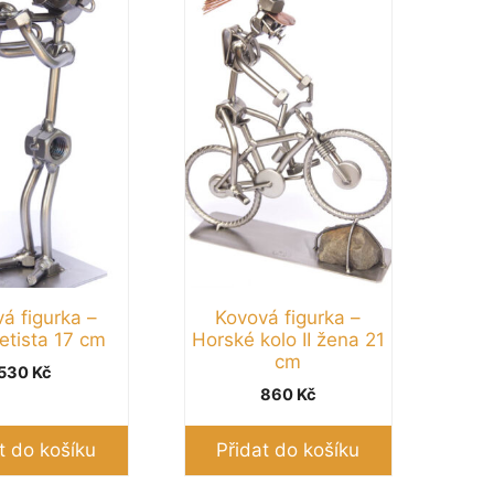
á figurka –
Kovová figurka –
tista 17 cm
Horské kolo II žena 21
cm
530
Kč
860
Kč
t do košíku
Přidat do košíku