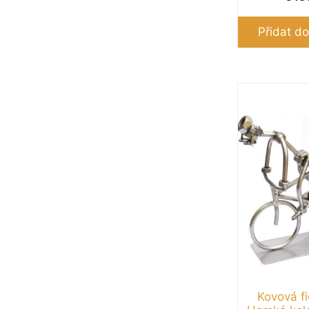
Přidat do
Kovová fi