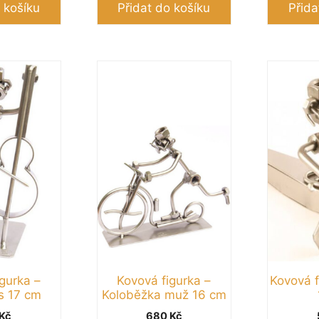
 košíku
Přidat do košíku
Přida
gurka –
Kovová figurka –
Kovová f
s 17 cm
Koloběžka muž 16 cm
Kč
680
Kč