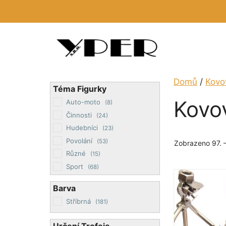
Přeskočit
na
obsah
Domů
/
Kovo
Téma Figurky
Kovov
Auto-moto
(8)
Činnosti
(24)
Hudebníci
(23)
Povolání
(53)
Zobrazeno 97. –
Různé
(15)
Sport
(68)
Barva
Stříbrná
(181)