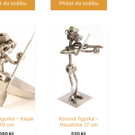
t do košíku
Přidat do košíku
igurka – Kajak
Kovová figurka –
10 cm
Houslista 17 cm
590
Kč
530
Kč