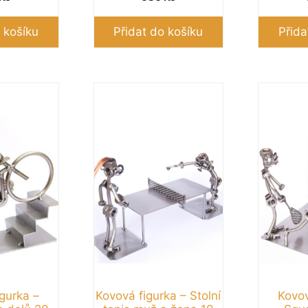
 košíku
Přidat do košíku
Přida
gurka –
Kovová figurka – Stolní
Kovov