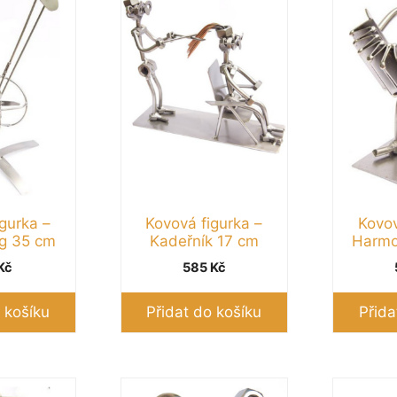
gurka –
Kovová figurka –
Kovov
ng 35 cm
Kadeřník 17 cm
Harmo
Kč
585
Kč
 košíku
Přidat do košíku
Přida