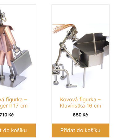
á figurka –
Kovová figurka –
er II 17 cm
Klavíristka 16 cm
710
Kč
650
Kč
t do košíku
Přidat do košíku