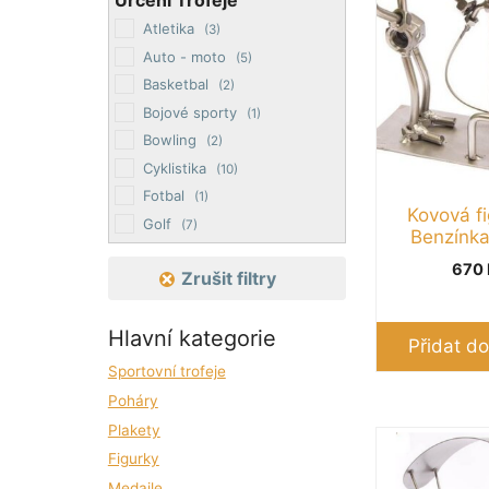
Určení Trofeje
Atletika
(3)
Auto - moto
(5)
Basketbal
(2)
Bojové sporty
(1)
Bowling
(2)
Cyklistika
(10)
Fotbal
(1)
Kovová fi
Golf
(7)
Benzínka
Gymnastika
(1)
670
Zrušit filtry
Hasiči
(1)
Hokej
(2)
Hlavní kategorie
Jezdectví
(2)
Přidat do
Kulečník
(1)
Sportovní trofeje
Lyžování
(8)
Poháry
Plavání
(6)
Plakety
Rybářství
(2)
Figurky
Šipky
(2)
Medaile