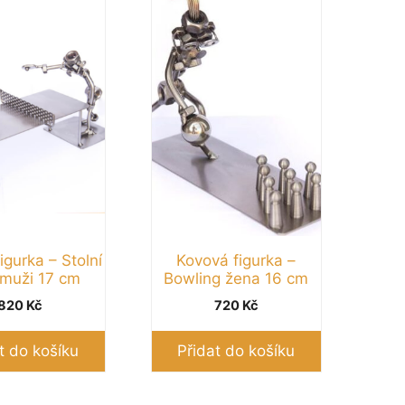
igurka – Stolní
Kovová figurka –
 muži 17 cm
Bowling žena 16 cm
820
Kč
720
Kč
t do košíku
Přidat do košíku