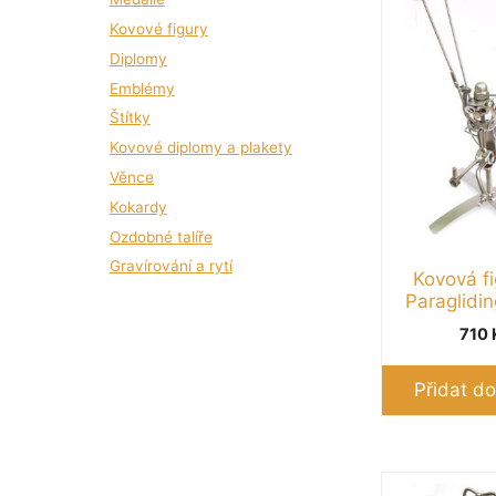
Stolní tenis
(2)
Kovové figury
Střelba
(4)
Diplomy
Tenis
(3)
Emblémy
Univerzální
(126)
Štítky
Zvířátka
(4)
Kovové diplomy a plakety
Věnce
Kokardy
Ozdobné talíře
Gravírování a rytí
Kovová fi
Paraglidi
710
Přidat do