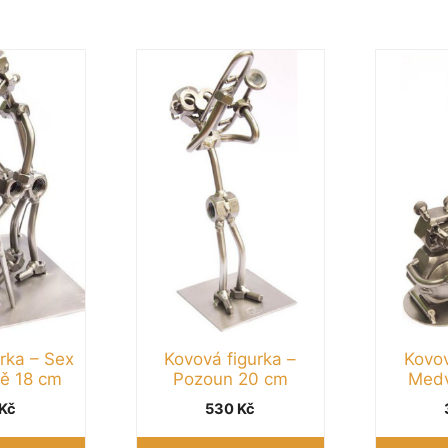
rka – Sex
Kovová figurka –
Kovov
ě 18 cm
Pozoun 20 cm
Medv
Kč
530
Kč