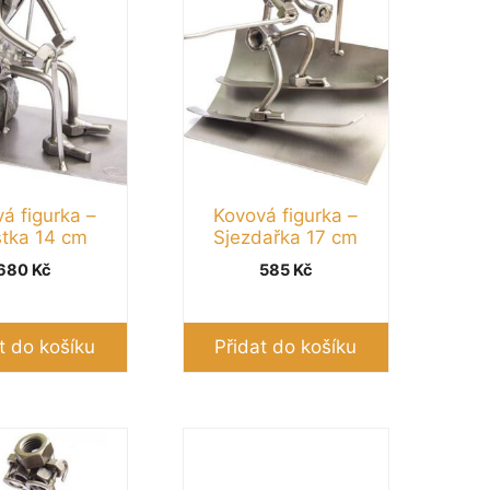
á figurka –
Kovová figurka –
stka 14 cm
Sjezdařka 17 cm
680
Kč
585
Kč
t do košíku
Přidat do košíku