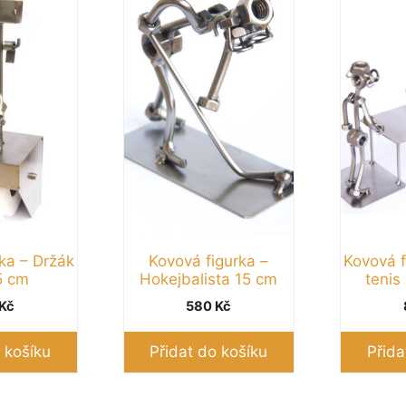
ka – Držák
Kovová figurka –
Kovová f
5 cm
Hokejbalista 15 cm
tenis
Kč
580
Kč
 košíku
Přidat do košíku
Přida