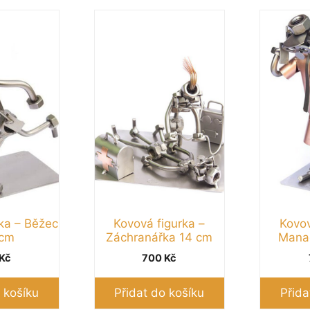
ka – Běžec
Kovová figurka –
Kovov
 cm
Záchranářka 14 cm
Manag
Kč
700
Kč
 košíku
Přidat do košíku
Přida