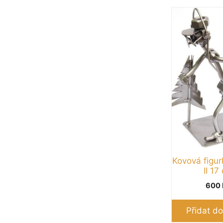
Kovová figur
II 17
600
Přidat do