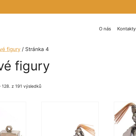
O nás
Kontakty
vé figury
/ Stránka 4
é figury
Seřazeno
 128. z 191 výsledků
podle
oblíbenosti