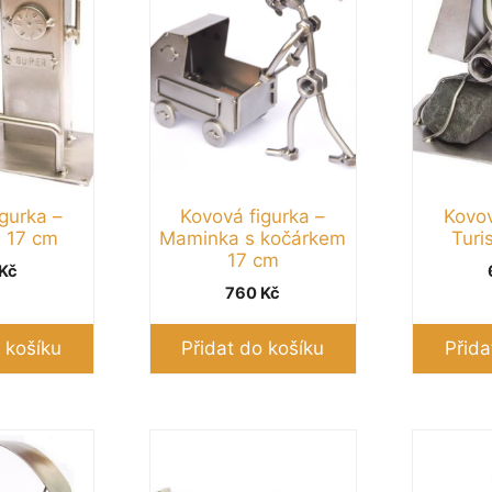
gurka –
Kovová figurka –
Kovov
 17 cm
Maminka s kočárkem
Turi
17 cm
Kč
760
Kč
 košíku
Přidat do košíku
Přida