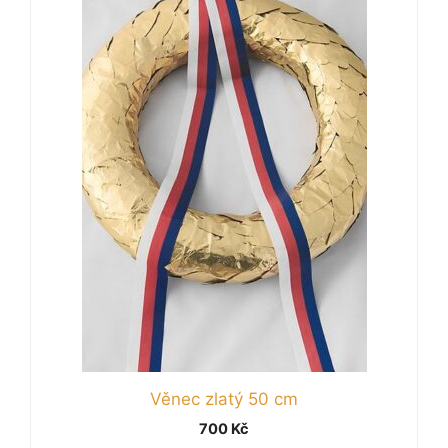
Věnec zlatý 50 cm
700
Kč