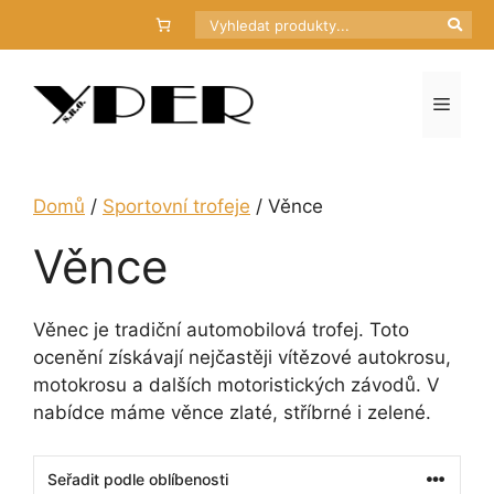
Přeskočit
Hledat
na
obsah
Menu
Domů
/
Sportovní trofeje
/ Věnce
Věnce
Věnec je tradiční automobilová trofej. Toto
ocenění získávají nejčastěji vítězové autokrosu,
motokrosu a dalších motoristických závodů. V
nabídce máme věnce zlaté, stříbrné i zelené.