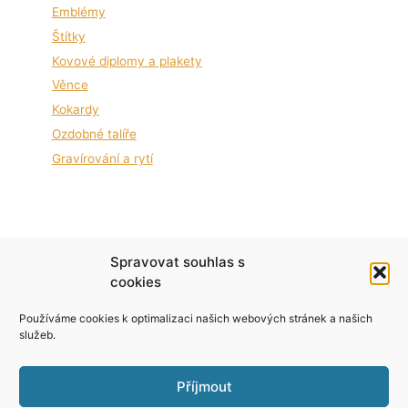
Emblémy
Štítky
Kovové diplomy a plakety
Věnce
Kokardy
Ozdobné talíře
Gravírování a rytí
Podle zákona o evidenci tržeb je prodávající
Spravovat souhlas s
povinen vystavit kupujícímu účtenku. Zároveň je
cookies
povinen zaevidovat přijatou tržbu u správce
Používáme cookies k optimalizaci našich webových stránek a našich
daně online; v případě technického výpadku pak
služeb.
nejpozději do 48 hodin.
Příjmout