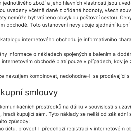
 jednotlivého zboží a jeho hlavních vlastností jsou uved
ou uvedeny včetně daně z přidané hodnoty, všech souvis
staty nemůže být vráceno obvyklou poštovní cestou. Ceny
ém obchodě. Toto ustanovení nevylučuje sjednání kupní
atalogu internetového obchodu je informativního charak
ěny informace o nákladech spojených s balením a dodá
 internetovém obchodě platí pouze v případech, kdy je
ze navzájem kombinovat, nedohodne-li se prodávající s k
í kupní smlouvy
í komunikačních prostředků na dálku v souvislosti s uza
), hradí kupující sám. Tyto náklady se neliší od základní 
mito způsoby:
 účtu, provedl-li předchozí registraci v internetovém 