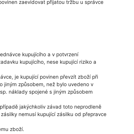
povinen zaevidovat přijatou tržbu u správce
jednávce kupujícího a v potvrzení
davku kupujícího, nese kupující riziko a
ce, je kupující povinen převzít zboží při
bo jiným způsobem, než bylo uvedeno v
esp. náklady spojené s jiným způsobem
 případě jakýchkoliv závad toto neprodleně
zásilky nemusí kupující zásilku od přepravce
ému zboží.