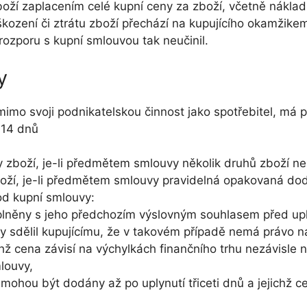
boží zaplacením celé kupní ceny za zboží, včetně náklad
ození či ztrátu zboží přechází na kupujícího okamžike
 rozporu s kupní smlouvou tak neučinil.
y
 mimo svoji podnikatelskou činnost jako spotřebitel, má 
 14 dnů
 zboží, je-li předmětem smlouvy několik druhů zboží ne
oží, je-li předmětem smlouvy pravidelná opakovaná do
od kupní smlouvy:
 splněny s jeho předchozím výslovným souhlasem před up
y sdělil kupujícímu, že v takovém případě nemá právo 
hž cena závisí na výchylkách finančního trhu nezávisle n
louvy,
 mohou být dodány až po uplynutí třiceti dnů a jejichž c