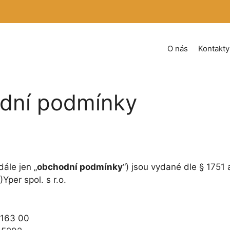
O nás
Kontakty
dní podmínky
ále jen „
obchodní podmínky
“) jsou vydané dle § 1751
“)Yper spol. s r.o.
 163 00