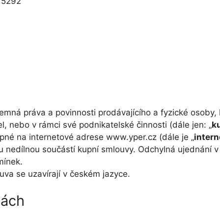
 15292
emná práva a povinnosti prodávajícího a fyzické osoby, 
l, nebo v rámci své podnikatelské činnosti (dále jen: „
ku
né na internetové adrese www.yper.cz (dále je „
inter
 nedílnou součástí kupní smlouvy. Odchylná ujednání v
mínek.
va se uzavírají v českém jazyce.
nách