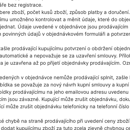
ře bez registrace.
ybere zboží, počet kusů zboží, způsob platby a doručení.
ímu umožněno kontrolovat a měnit údaje, které do objed
Objednat. Údaje uvedené v objednávce jsou prodávajíc
h povinných údajů v objednávkovém formuláři a potvrzen
šle prodávající kupujícímu potvrzení o obdržení objedn
e automatické a nepovažuje se za uzavření smlouvy. Příl
 je uzavřena až po přijetí objednávky prodávajícím. Oz
edených v objednávce nemůže prodávající splnit, zašle
dka se považuje za nový návrh kupní smlouvy a kupní 
 nabídky prodávajícímu na jeho emailovou adresu uveden
cím jsou závazné. Kupující může zrušit objednávku, do
jící může zrušit objednávku telefonicky na telefonní čís
cké chybě na straně prodávajícího při uvedení ceny zbo
 dodat kupujícímu zboží za tuto zcela zjevně chybnou ce