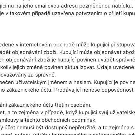
ujícímu na jeho emailovou adresu pozměněnou nabídku.
e v takovém případě uzavřena potvrzením o přijetí kupu
vedené v internetovém obchodě může kupující přistupov
ádět objednávání zboží. Kupující může objednávat zboží
 při objednávání zboží je kupující povinen uvádět sprá
kékoliv jejich změně povinen aktualizovat. Údaje uvedené
považovány za správné.
pečen uživatelským jménem a heslem. Kupující je povin
eho zákaznického účtu. Prodávající nenese odpovědnost 
vání zákaznického účtu třetím osobám.
et, a to zejména v případě, když kupující svůj uživatelsk
í smlouvy a těchto obchodních podmínek.
ský účet nemusí být dostupný nepřetržitě, a to zejmén