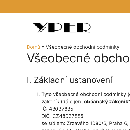
Přeskočit
na
obsah
Domů
»
Všeobecné obchodní podmínky
Všeobecné obcho
I. Základní ustanovení
Tyto všeobecné obchodní podmínky (d
zákoník (dále jen „
občanský zákoník
IČ: 48037885
DIČ: CZ48037885
se sídlem: Zrzavého 1080/6, Praha 6,