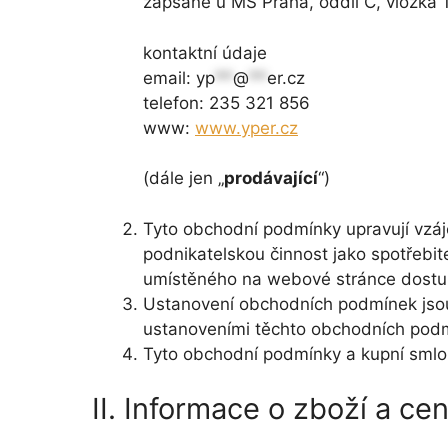
zapsané u MS Praha, oddíl C, vložka
kontaktní údaje
email:
yp
**
@
**
er.cz
telefon: 235 321 856
www:
www.yper.cz
(dále jen „
prodávající
“)
Tyto obchodní podmínky upravují vzáj
podnikatelskou činnost jako spotřebite
umístěného na webové stránce dostup
Ustanovení obchodních podmínek jsou
ustanoveními těchto obchodních pod
Tyto obchodní podmínky a kupní smlou
II. Informace o zboží a ce