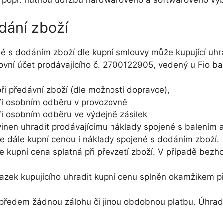
 popř. nutnou údržbu hardwarového a softwarového vyb
dání zboží
é s dodáním zboží dle kupní smlouvy může kupující uhra
ní účet prodávajícího č. 2700122905, vedený u Fio ba
ři předávní zboží (dle možností dopravce),
při osobním odběru v provozovně
ři osobním odběru ve výdejně zásilek
vinen uhradit prodávajícímu náklady spojené s balením 
se dále kupní cenou i náklady spojené s dodáním zboží.
e kupní cena splatná při převzetí zboží. V případě bezho
vazek kupujícího uhradit kupní cenu splněn okamžikem př
 předem žádnou zálohu či jinou obdobnou platbu. Úhrad