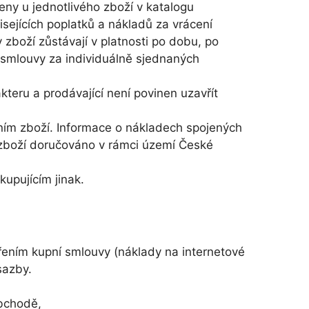
eny u jednotlivého zboží v katalogu
ejících poplatků a nákladů za vrácení
 zboží zůstávají v platnosti po dobu, po
 smlouvy za individuálně sjednaných
teru a prodávající není povinen uzavřít
ním zboží. Informace o nákladech spojených
 zboží doručováno v rámci území České
upujícím jinak.
vřením kupní smlouvy (náklady na internetové
sazby.
obchodě,