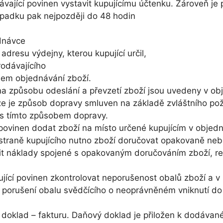
ávající povinen vystavit kupujícímu účtenku. Zároveň je 
ýpadku pak nejpozději do 48 hodin
dnávce
adresu výdejny, kterou kupující určil,
odávajícího
em objednávání zboží.
na způsobu odeslání a převzetí zboží jsou uvedeny v ob
e je způsob dopravy smluven na základě zvláštního poža
s tímto způsobem dopravy.
povinen dodat zboží na místo určené kupujícím v objednáv
 straně kupujícího nutno zboží doručovat opakovaně ne
dit náklady spojené s opakovaným doručováním zboží, r
pující povinen zkontrolovat neporušenost obalů zboží a v
 porušení obalu svědčícího o neoprávněném vniknutí do 
ý doklad – fakturu. Daňový doklad je přiložen k dodávan