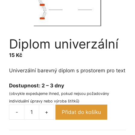
Diplom univerzální
15
Kč
Univerzální barevný diplom s prostorem pro text
Dostupnost:
2 – 3 dny
(obvykle expedujeme ihned, pokud nejsou požadovány
individuální úpravy nebo výroba štítků)
-
+
Přidat do košíku
Diplom
univerzální
množství