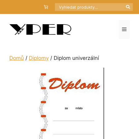
Přeskočit
Hledat
na
obsah
Menu
Domů
/
Diplomy
/ Diplom univerzální