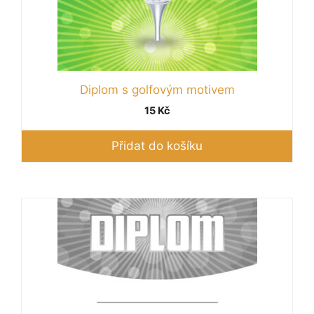
Diplom s golfovým motivem
15
Kč
Přidat do košíku