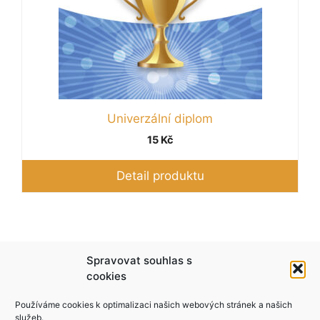
Univerzální diplom
15
Kč
Detail produktu
Podle zákona o evidenci tržeb je prodávající
Spravovat souhlas s
povinen vystavit kupujícímu účtenku. Zároveň je
cookies
povinen zaevidovat přijatou tržbu u správce
Používáme cookies k optimalizaci našich webových stránek a našich
daně online; v případě technického výpadku pak
služeb.