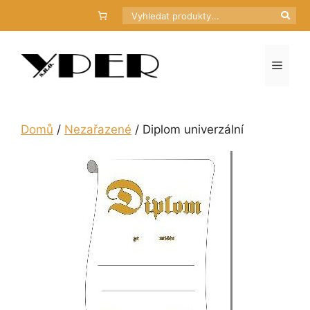
Přeskočit
Hledat
na
obsah
Menu
Domů
/
Nezařazené
/ Diplom univerzální