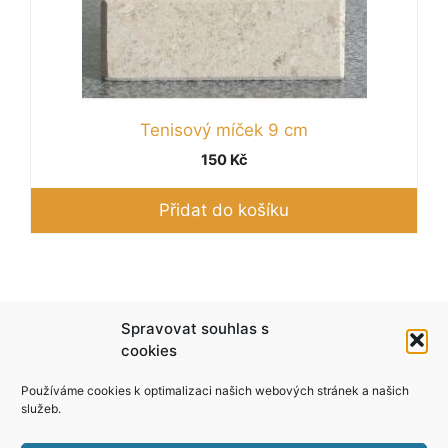
Tenisový míček 9 cm
150
Kč
Přidat do košíku
Podle zákona o evidenci tržeb je prodávající
Spravovat souhlas s
povinen vystavit kupujícímu účtenku. Zároveň je
cookies
povinen zaevidovat přijatou tržbu u správce
Používáme cookies k optimalizaci našich webových stránek a našich
daně online; v případě technického výpadku pak
služeb.
nejpozději do 48 hodin.