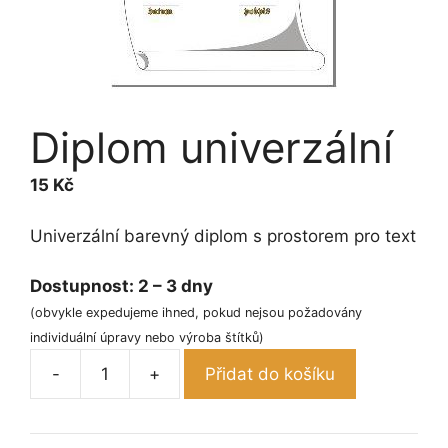
Diplom univerzální
15
Kč
Univerzální barevný diplom s prostorem pro text
Dostupnost:
2 – 3 dny
(obvykle expedujeme ihned, pokud nejsou požadovány
individuální úpravy nebo výroba štítků)
-
+
Přidat do košíku
Diplom
univerzální
množství