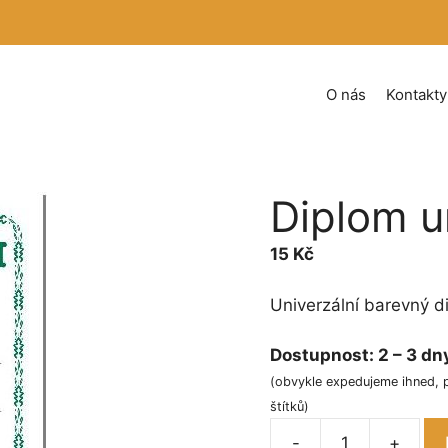
O nás
Kontakty
Diplom u
15
Kč
Univerzální barevný d
Dostupnost:
2 – 3 dn
(obvykle expedujeme ihned, 
štítků)
-
+