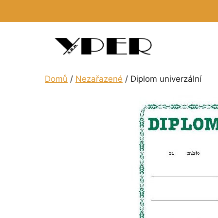
Přeskočit
na
obsah
Domů
/
Nezařazené
/ Diplom univerzální