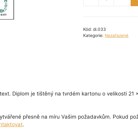
Diplom
univerzální
množství
Kód:
di.033
Kategorie:
Nezařazené
ext. Diplom je tištěný na tvrdém kartonu o velikosti 21
i vytvářené přesně na míru Vašim požadavkům. Pokud po
ntaktovat
.