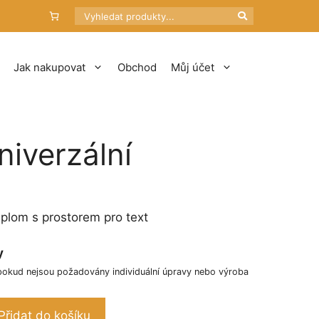
Hledat
Jak nakupovat
Obchod
Můj účet
niverzální
iplom s prostorem pro text
y
pokud nejsou požadovány individuální úpravy nebo výroba
Přidat do košíku