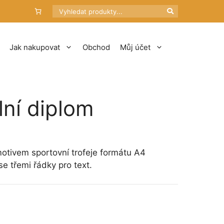
Hledat
Jak nakupovat
Obchod
Můj účet
lní diplom
motivem sportovní trofeje formátu A4
e třemi řádky pro text.