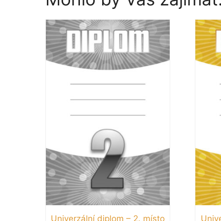
Univerzální diplom – 2. místo
Unive