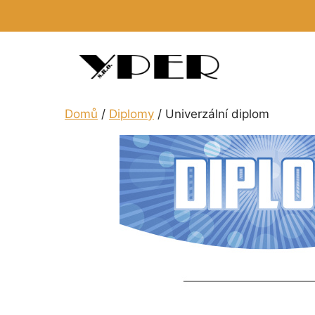
Přeskočit
na
obsah
Domů
/
Diplomy
/ Univerzální diplom