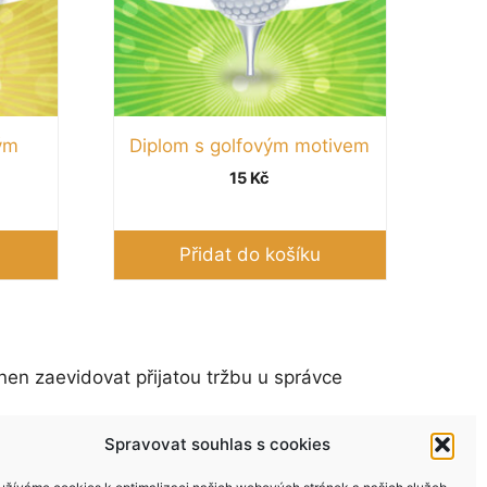
ým
Diplom s golfovým motivem
15
Kč
Přidat do košíku
nen zaevidovat přijatou tržbu u správce
Spravovat souhlas s cookies