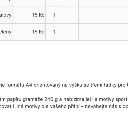
Univerzální
diplom
ialovy
15
Kč
množství
Univerzální
diplom
zeleny
15
Kč
množství
Univerzální
diplom
množství
eje formátu A4 orientovaný na výšku se třemi řádky pro t
ém papíru gramáže 240 g a nabízíme jej i s motivy sportů
at i jiné motivy dle vašeho přání – neváhejte nás s d
t…