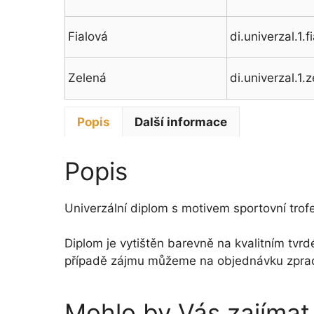
Fialová
di.univerzal.1.f
Zelená
di.univerzal.1.
Popis
Další informace
Popis
Univerzální diplom s motivem sportovní trof
Diplom je vytištěn barevně na kvalitním tvrd
případě zájmu můžeme na objednávku zpracov
Mohlo by Vás zajíma