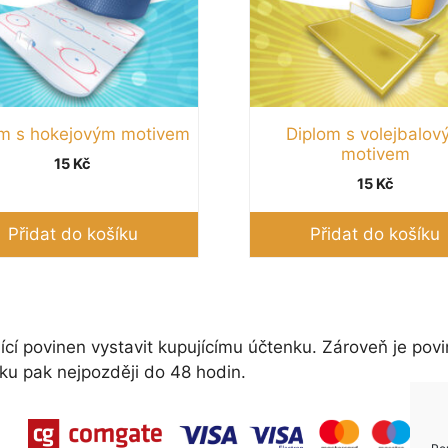
om s hokejovým motivem
Diplom s volejbalov
motivem
15
Kč
15
Kč
Přidat do košíku
Přidat do košíku
ící povinen vystavit kupujícímu účtenku. Zároveň je povi
ku pak nejpozději do 48 hodin.