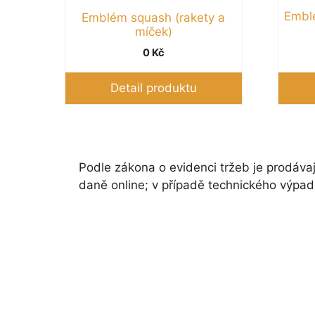
Emblé
Emblém squash (rakety a
míček)
0
Kč
Detail produktu
Podle zákona o evidenci tržeb je prodávaj
daně online; v případě technického výpad