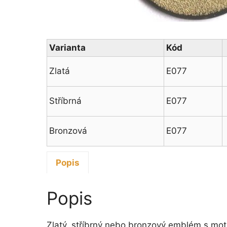
Varianta
Kód
Zlatá
E077
Stříbrná
E077
Bronzová
E077
Popis
Popis
Zlatý, stříbrný nebo bronzový emblém s mot