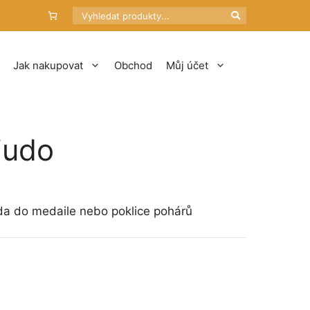
Hledat
Jak nakupovat
Obchod
Můj účet
judo
a do medaile nebo poklice pohárů