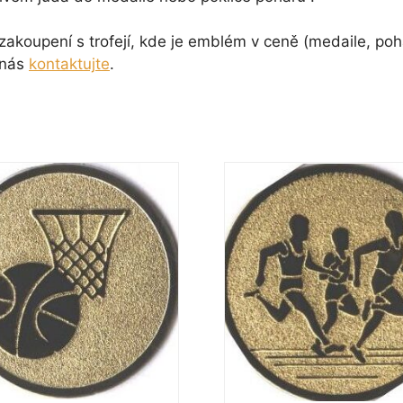
koupení s trofejí, kde je emblém v ceně (medaile, pohá
 nás
kontaktujte
.
Tento
t
produkt
má
více
.
variant.
sti
Možnosti
lze
vybrat
na
e
stránce
ktu
produktu