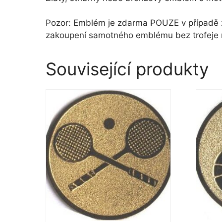
Pozor: Emblém je zdarma POUZE v případě za
zakoupení samotného emblému bez trofeje
Související produkty
Tento
Tento
produkt
produk
má
má
více
více
variant.
variant
Možnosti
Možno
lze
lze
vybrat
vybrat
na
na
stránce
stránc
produktu
produ