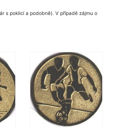
r s poklicí a podobně). V případě zájmu o
Tento
produkt
má
více
variant.
Možnosti
lze
vybrat
na
stránce
produktu