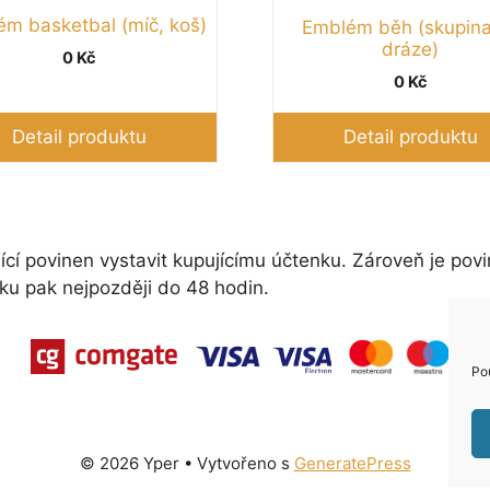
m basketbal (míč, koš)
Emblém běh (skupina
dráze)
0
Kč
0
Kč
Detail produktu
Detail produktu
ící povinen vystavit kupujícímu účtenku. Zároveň je povi
ku pak nejpozději do 48 hodin.
Po
© 2026 Yper
• Vytvořeno s
GeneratePress