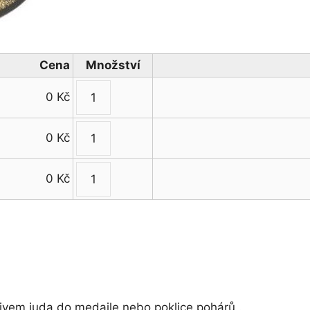
Cena
Množství
0
Kč
Emblém
judo
0
Kč
množství
Emblém
judo
0
Kč
množství
Emblém
judo
množství
ivem juda do medaile nebo poklice pohárů .