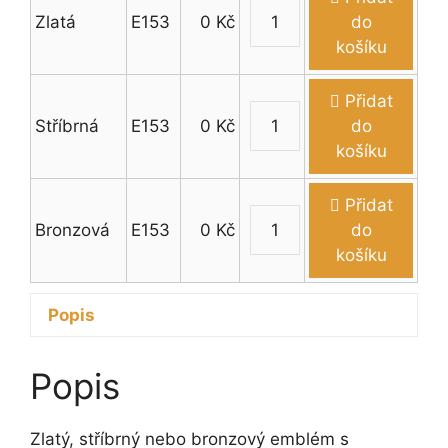
Zlatá
E153
0
Kč
do
Emblém
košíku
kočky
množství
Přidat
Stříbrná
E153
0
Kč
do
Emblém
košíku
kočky
množství
Přidat
Bronzová
E153
0
Kč
do
Emblém
košíku
kočky
množství
Popis
Popis
Zlatý, stříbrný nebo bronzový emblém s