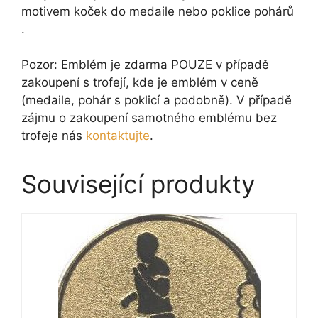
motivem koček do medaile nebo poklice pohárů
.
Pozor: Emblém je zdarma POUZE v případě
zakoupení s trofejí, kde je emblém v ceně
(medaile, pohár s poklicí a podobně). V případě
zájmu o zakoupení samotného emblému bez
trofeje nás
kontaktujte
.
Související produkty
Tento
produkt
má
více
variant.
Možnosti