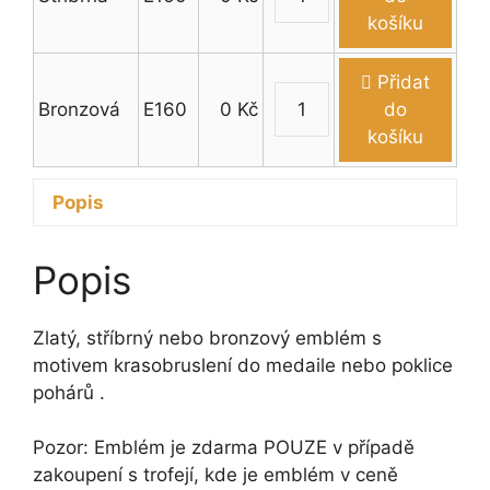
Emblém
košíku
krasobruslení
množství
Přidat
Bronzová
E160
0
Kč
do
Emblém
košíku
krasobruslení
množství
Popis
Popis
Zlatý, stříbrný nebo bronzový emblém s
motivem krasobruslení do medaile nebo poklice
pohárů .
Pozor: Emblém je zdarma POUZE v případě
zakoupení s trofejí, kde je emblém v ceně