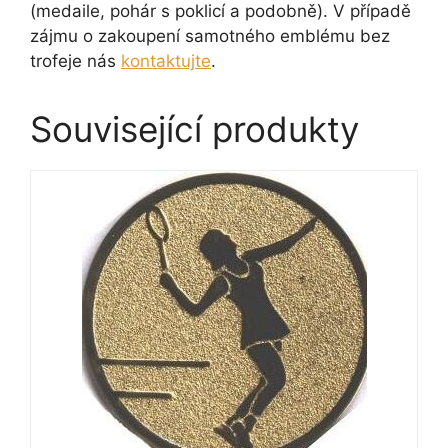
(medaile, pohár s poklicí a podobně). V případě
zájmu o zakoupení samotného emblému bez
trofeje nás
kontaktujte
.
Související produkty
Tento
produkt
má
více
variant.
Možnosti
lze
vybrat
na
stránce
produktu