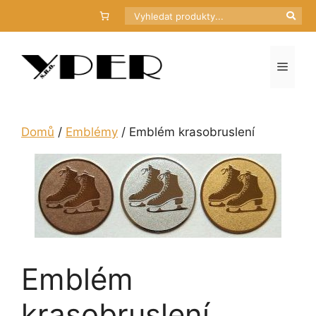
Přeskočit
Hledat
na
obsah
Menu
Domů
/
Emblémy
/ Emblém krasobruslení
Emblém
krasobruslení