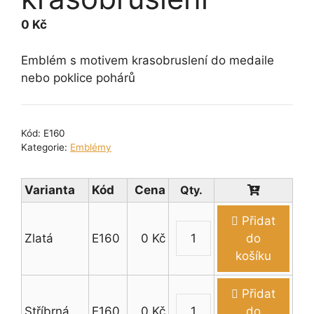
0
Kč
Emblém s motivem krasobruslení do medaile
nebo poklice pohárů
Kód:
E160
Kategorie:
Emblémy
Varianta
Kód
Cena
Přidat
Zlatá
E160
0
Kč
do
Emblém
košíku
krasobruslení
množství
Přidat
Stříbrná
E160
0
Kč
do