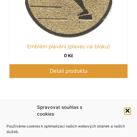
vybrat
na
stránce
produktu
Emblém plavání (plavec na bloku)
0
Kč
Detail produktu
Podle zákona o evidenci tržeb je prodávající
Spravovat souhlas s
povinen vystavit kupujícímu účtenku. Zároveň je
cookies
povinen zaevidovat přijatou tržbu u správce
Používáme cookies k optimalizaci našich webových stránek a našich
daně online; v případě technického výpadku pak
služeb.
nejpozději do 48 hodin.