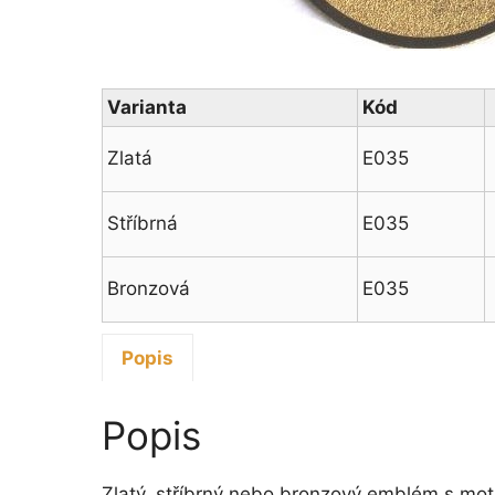
Varianta
Kód
Zlatá
E035
Stříbrná
E035
Bronzová
E035
Popis
Popis
Zlatý, stříbrný nebo bronzový emblém s mot