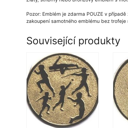
Pozor: Emblém je zdarma POUZE v případě za
zakoupení samotného emblému bez trofeje
Související produkty
Tento
Tento
produkt
produk
má
má
více
více
variant.
variant
Možnosti
Možno
lze
lze
vybrat
vybrat
na
na
stránce
stránc
produktu
produ