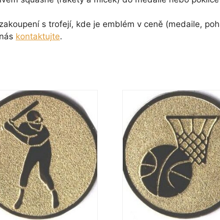
koupení s trofejí, kde je emblém v ceně (medaile, pohá
 nás
kontaktujte
.
Tento
t
produkt
má
více
.
variant.
sti
Možnosti
lze
vybrat
na
e
stránce
ktu
produktu