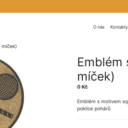
O nás
Kontakty
 míček)
Emblém s
míček)
0
Kč
Emblém s motivem squ
poklice pohárů