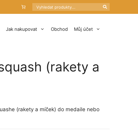
Hledat
Jak nakupovat
Obchod
Můj účet
quash (rakety a
ashe (rakety a míček) do medaile nebo