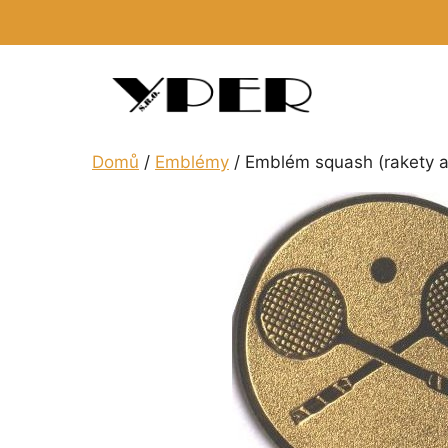
Přeskočit
na
obsah
Domů
/
Emblémy
/ Emblém squash (rakety a