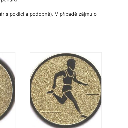
r s poklicí a podobně). V případě zájmu o
Tento
produkt
má
více
variant.
Možnosti
lze
vybrat
na
stránce
produktu