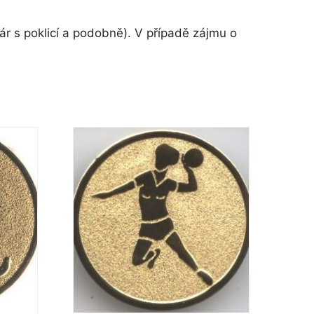
r s poklicí a podobně). V případě zájmu o
Tento
produkt
má
více
variant.
Možnosti
lze
vybrat
na
stránce
produktu