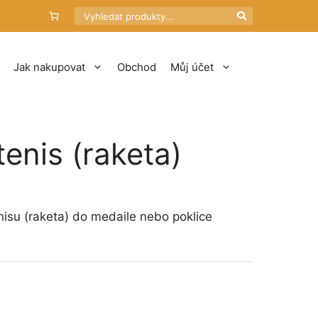
Hledat
Jak nakupovat
Obchod
Můj účet
enis (raketa)
isu (raketa) do medaile nebo poklice