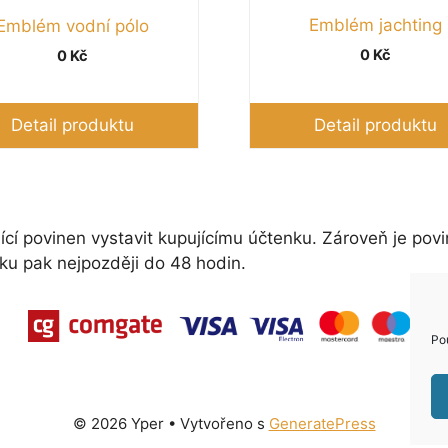
Emblém jachting
Emblém vodní pólo
0
Kč
0
Kč
Detail produktu
Detail produktu
ící povinen vystavit kupujícímu účtenku. Zároveň je povi
ku pak nejpozději do 48 hodin.
Po
© 2026 Yper
• Vytvořeno s
GeneratePress