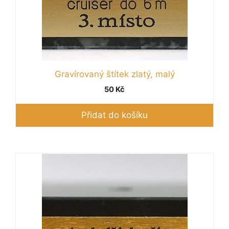
Gravírovaný štítek zlatý, malý
50
Kč
Přidat do košíku