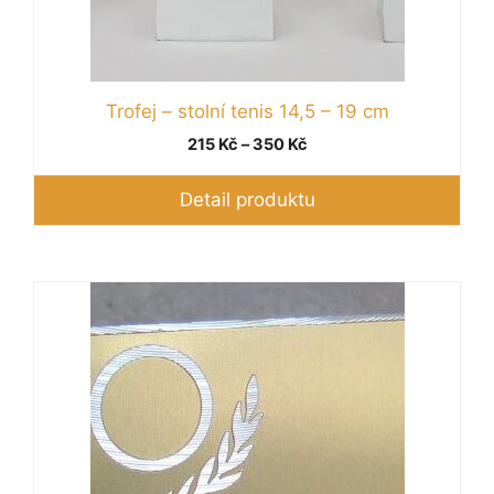
Trofej – stolní tenis 14,5 – 19 cm
Rozpětí
215
Kč
–
350
Kč
cen:
215 Kč
Detail produktu
až
350 Kč