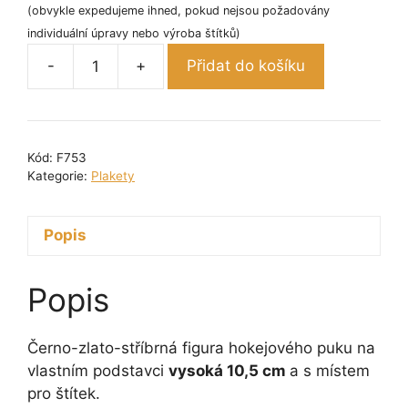
(obvykle expedujeme ihned, pokud nejsou požadovány
individuální úpravy nebo výroba štítků)
-
+
Přidat do košíku
Figura
puk
10,5
cm
Kód:
F753
množství
Kategorie:
Plakety
Popis
Popis
Černo-zlato-stříbrná figura hokejového puku na
vlastním podstavci
vysoká 10,5 cm
a s místem
pro štítek.