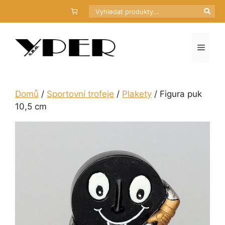
Přeskočit
Hledat
na
obsah
Menu
Domů
/
Sportovní trofeje
/
Plakety
/ Figura puk
10,5 cm