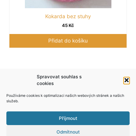
Kokarda bez stuhy
45
Kč
Přidat do košíku
Podle zákona o evidenci tržeb je prodávající
Spravovat souhlas s
povinen vystavit kupujícímu účtenku. Zároveň je
cookies
povinen zaevidovat přijatou tržbu u správce
Používáme cookies k optimalizaci našich webových stránek a našich
daně online; v případě technického výpadku pak
služeb.
nejpozději do 48 hodin.
Příjmout
Odmítnout