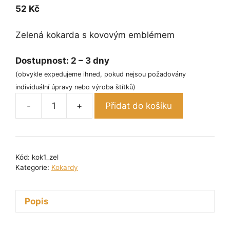
52
Kč
Zelená kokarda s kovovým emblémem
Dostupnost:
2 – 3 dny
(obvykle expedujeme ihned, pokud nejsou požadovány
individuální úpravy nebo výroba štítků)
-
+
Přidat do košíku
Kokarda
jednořadá
zelená
množství
Kód:
kok1_zel
Kategorie:
Kokardy
Popis