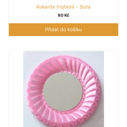
Kokarda trojřadá – žlutá
80
Kč
Přidat do košíku