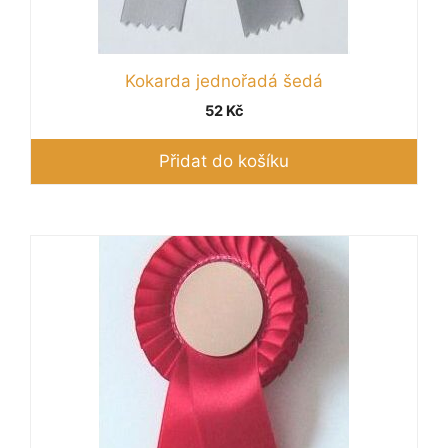
Kokarda jednořadá šedá
52
Kč
Přidat do košíku