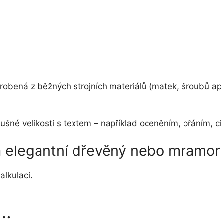
yrobená z běžných strojních materiálů (matek, šroubů ap
říslušné velikosti s textem – například oceněním, přání
na elegantní dřevěný nebo mramo
alkulaci.
t…