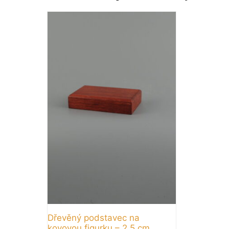
Dřevěný podstavec na
kovovou figurku – 2,5 cm