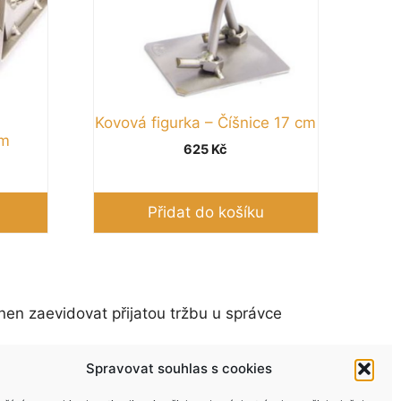
Kovová figurka – Číšnice 17 cm
cm
625
Kč
Přidat do košíku
nen zaevidovat přijatou tržbu u správce
Spravovat souhlas s cookies