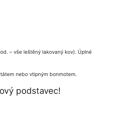
od. – vše leštěný lakovaný kov). Úplné
m, citátem nebo vtipným bonmotem.
rový podstavec!