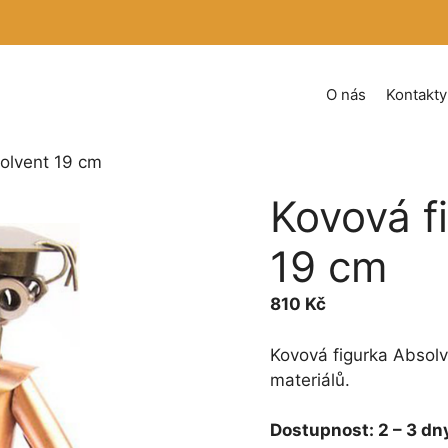
O nás
Kontakty
solvent 19 cm
Kovová f
19 cm
810
Kč
Kovová figurka Absolv
materiálů.
Dostupnost:
2 – 3 dn