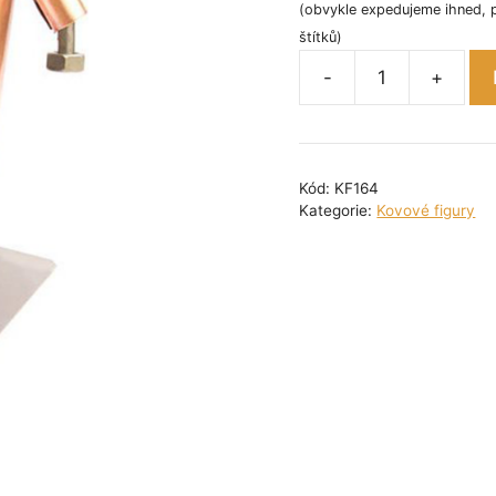
(obvykle expedujeme ihned, 
štítků)
-
+
Kovová
figurka
-
Absolvent
Kód:
KF164
19
Kategorie:
Kovové figury
cm
množství