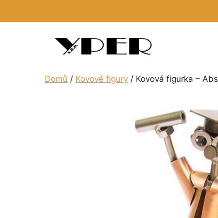
Přeskočit
na
obsah
Domů
/
Kovové figury
/ Kovová figurka – Ab