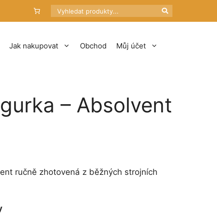
Hledat
Jak nakupovat
Obchod
Můj účet
igurka – Absolvent
ent ručně zhotovená z běžných strojních
y