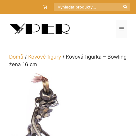
Přeskočit
Hledat
na
obsah
Menu
Domů
/
Kovové figury
/ Kovová figurka – Bowling
žena 16 cm