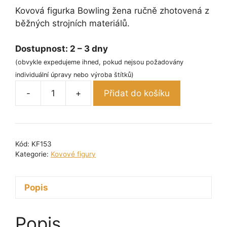
Kovová figurka Bowling žena ručně zhotovená z
běžných strojních materiálů.
Dostupnost:
2 – 3 dny
(obvykle expedujeme ihned, pokud nejsou požadovány
individuální úpravy nebo výroba štítků)
-
+
Přidat do košíku
Kovová
figurka
-
Bowling
Kód:
KF153
žena
Kategorie:
Kovové figury
16
cm
Popis
množství
Popis