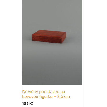
Dřevěný podstavec na
kovovou figurku – 2,5 cm
189
Kč