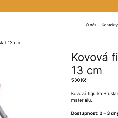
O nás
Kontakty
slař 13 cm
Kovová f
13 cm
530
Kč
Kovová figurka Brusla
materiálů.
Dostupnost:
2 – 3 dn