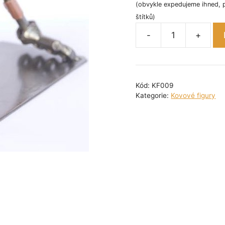
(obvykle expedujeme ihned, 
štítků)
-
+
Kovová
figurka
-
Bruslař
Kód:
KF009
13
Kategorie:
Kovové figury
cm
množství