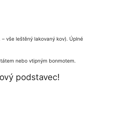
 – vše leštěný lakovaný kov). Úplné
m, citátem nebo vtipným bonmotem.
rový podstavec!