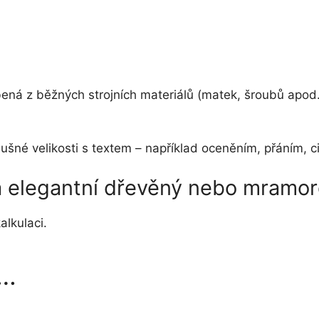
obená z běžných strojních materiálů (matek, šroubů apod.
říslušné velikosti s textem – například oceněním, přání
na elegantní dřevěný nebo mramo
alkulaci.
t…