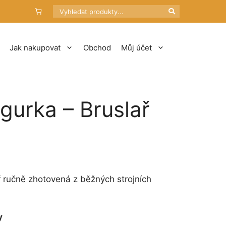
Hledat
Jak nakupovat
Obchod
Můj účet
igurka – Bruslař
ř ručně zhotovená z běžných strojních
y