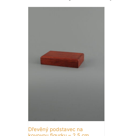
Dřevěný podstavec na
kovovou figurku – 2,5 cm