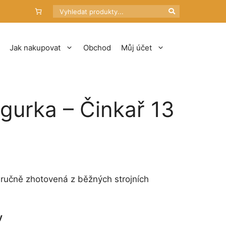
Hledat
Jak nakupovat
Obchod
Můj účet
igurka – Činkař 13
 ručně zhotovená z běžných strojních
y