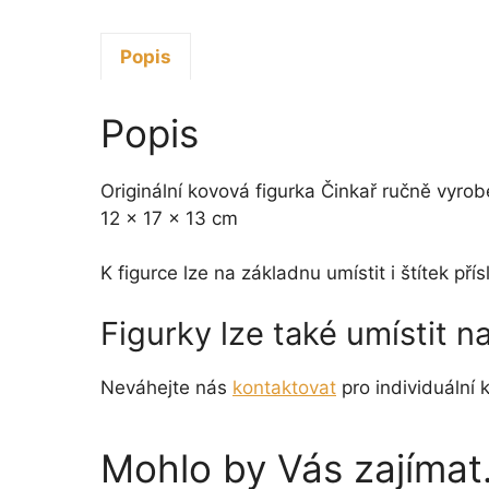
Popis
Popis
Originální kovová figurka Činkař ručně vyro
12 x 17 x 13 cm
K figurce lze na základnu umístit i štítek p
Figurky lze také umístit 
Neváhejte nás
kontaktovat
pro individuální k
Mohlo by Vás zajíma