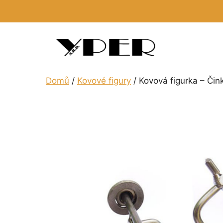
Přeskočit
na
obsah
Domů
/
Kovové figury
/ Kovová figurka – Čin