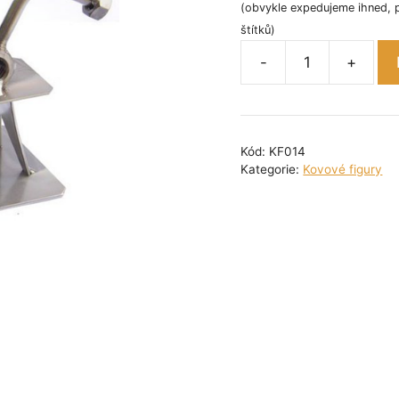
(obvykle expedujeme ihned, 
štítků)
-
+
Kovová
figurka
-
Činkař
Kód:
KF014
13
Kategorie:
Kovové figury
cm
množství