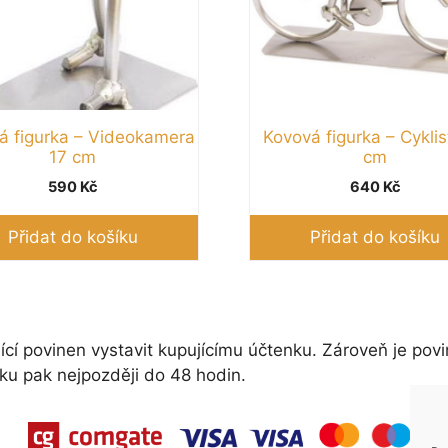
á figurka – Videokamera
Kovová figurka – Cyklis
17 cm
cm
590
Kč
640
Kč
Přidat do košíku
Přidat do košíku
ící povinen vystavit kupujícímu účtenku. Zároveň je povi
ku pak nejpozději do 48 hodin.