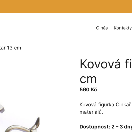
O nás
Kontakty
kař 13 cm
Kovová f
cm
560
Kč
Kovová figurka Činkař
materiálů.
Dostupnost:
2 – 3 dn