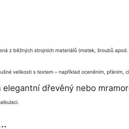
bená z běžných strojních materiálů (matek, šroubů apod.
říslušné velikosti s textem – například oceněním, přání
na elegantní dřevěný nebo mramo
alkulaci.
t…