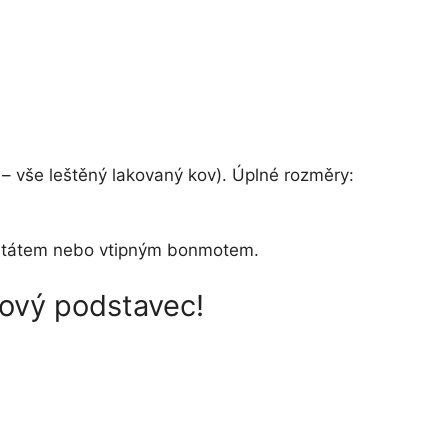
 – vše leštěný lakovaný kov). Úplné rozměry:
m, citátem nebo vtipným bonmotem.
rový podstavec!