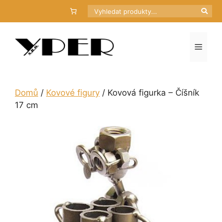
Přeskočit
Hledat
na
obsah
Menu
Domů
/
Kovové figury
/ Kovová figurka – Číšník
17 cm