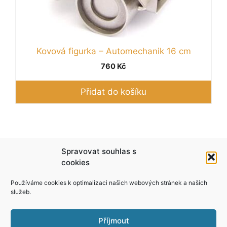
Kovová figurka – Automechanik 16 cm
760
Kč
Přidat do košíku
Podle zákona o evidenci tržeb je prodávající
Spravovat souhlas s
povinen vystavit kupujícímu účtenku. Zároveň je
cookies
povinen zaevidovat přijatou tržbu u správce
Používáme cookies k optimalizaci našich webových stránek a našich
daně online; v případě technického výpadku pak
služeb.
nejpozději do 48 hodin.
Příjmout