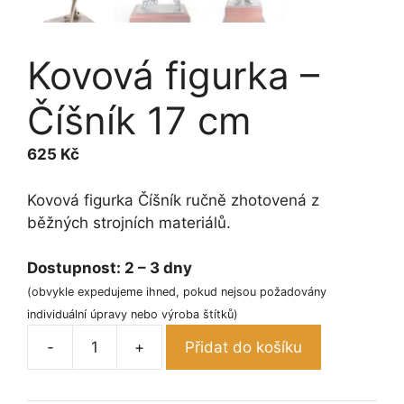
Kovová figurka –
Číšník 17 cm
625
Kč
Kovová figurka Číšník ručně zhotovená z
běžných strojních materiálů.
Dostupnost:
2 – 3 dny
(obvykle expedujeme ihned, pokud nejsou požadovány
individuální úpravy nebo výroba štítků)
-
+
Přidat do košíku
Kovová
figurka
-