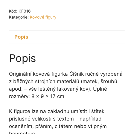
Číšník
Kód:
KF016
17
Kategorie:
Kovové figury
cm
množství
Popis
Popis
Originální kovová figurka Číšník ručně vyrobená
z běžných strojních materiálů (matek, šroubů
apod. – vše leštěný lakovaný kov). Úplné
rozměry: 8 x 9 x 17 cm
K figurce lze na základnu umístit i štítek
příslušné velikosti s textem – například
oceněním, přáním, citátem nebo vtipným
bonmotem.