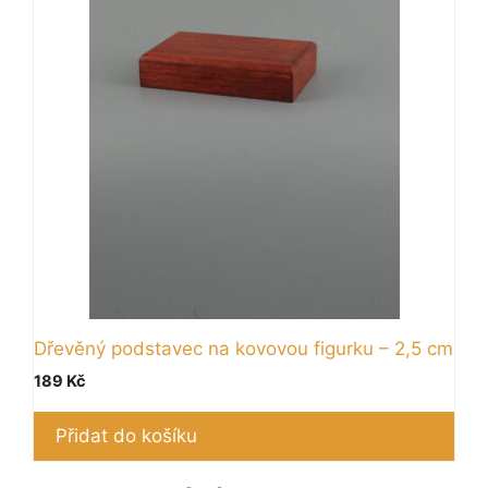
Dřevěný podstavec na kovovou figurku – 2,5 cm
189
Kč
Přidat do košíku