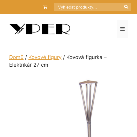
Přeskočit
Hledat
na
obsah
Menu
Domů
/
Kovové figury
/ Kovová figurka –
Elektrikář 27 cm