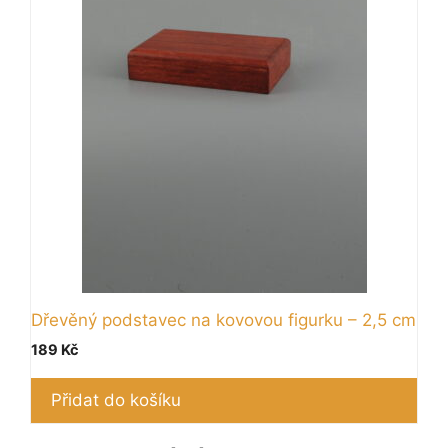
Dřevěný podstavec na kovovou figurku – 2,5 cm
189
Kč
Přidat do košíku