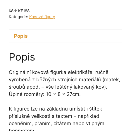
Elektrikář
Kód:
KF188
27
Kategorie:
Kovové figury
cm
množství
Popis
Popis
Originální kovová figurka elektrikáře ručně
vyrobená z běžných strojních materiálů (matek,
šroubů apod. – vše leštěný lakovaný kov).
Úplné rozměry: 10 x 8 x 27cm.
K figurce lze na základnu umístit i štítek
příslušné velikosti s textem – například
oceněním, přáním, citátem nebo vtipným
bonmotem.