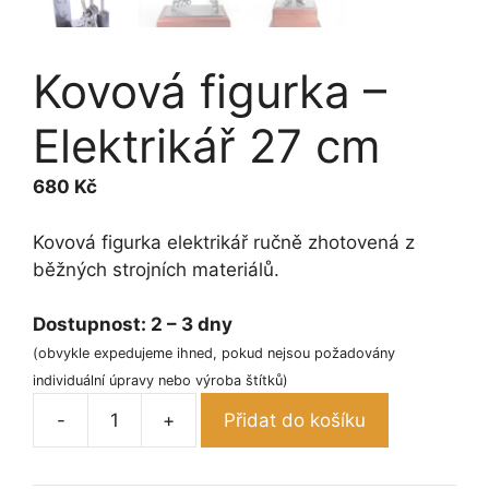
Kovová figurka –
Elektrikář 27 cm
680
Kč
Kovová figurka elektrikář ručně zhotovená z
běžných strojních materiálů.
Dostupnost:
2 – 3 dny
(obvykle expedujeme ihned, pokud nejsou požadovány
individuální úpravy nebo výroba štítků)
-
+
Přidat do košíku
Kovová
figurka
-