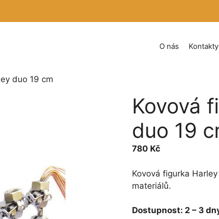
O nás
Kontakty
ley duo 19 cm
Kovová f
duo 19 
780
Kč
Kovová figurka Harley
materiálů.
Dostupnost:
2 – 3 dn