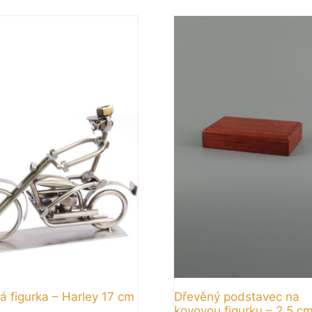
á figurka – Harley 17 cm
Dřevěný podstavec na
kovovou figurku – 2,5 c