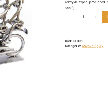
(obvykle expedujeme ihned, 
štítků)
-
+
Kovová
figurka
-
Harley
Kód:
KF031
duo
Kategorie:
Kovové figury
19
cm
množství