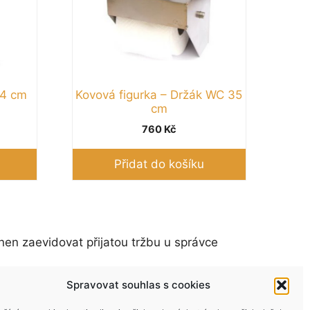
24 cm
Kovová figurka – Držák WC 35
cm
760
Kč
Přidat do košíku
nen zaevidovat přijatou tržbu u správce
Spravovat souhlas s cookies