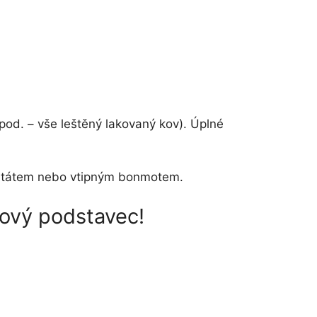
pod. – vše leštěný lakovaný kov). Úplné
m, citátem nebo vtipným bonmotem.
rový podstavec!