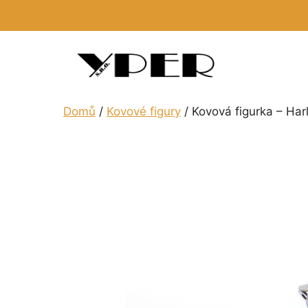
Přeskočit
na
obsah
Domů
/
Kovové figury
/ Kovová figurka – Har