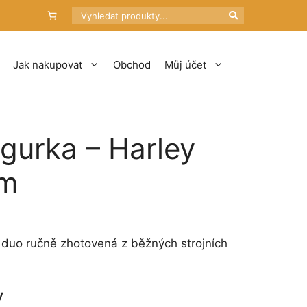
Hledat
Jak nakupovat
Obchod
Můj účet
igurka – Harley
cm
 duo ručně zhotovená z běžných strojních
y