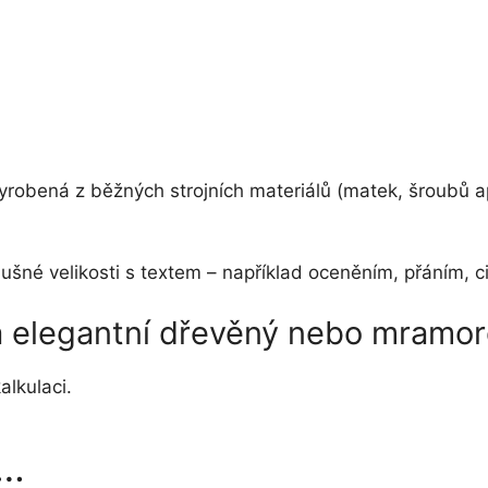
vyrobená z běžných strojních materiálů (matek, šroubů a
říslušné velikosti s textem – například oceněním, přání
na elegantní dřevěný nebo mramo
alkulaci.
t…