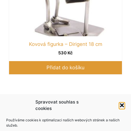
Kovová figurka – Dirigent 18 cm
530
Kč
Přidat do košíku
Podle zákona o evidenci tržeb je prodávající
Spravovat souhlas s
povinen vystavit kupujícímu účtenku. Zároveň je
cookies
povinen zaevidovat přijatou tržbu u správce
Používáme cookies k optimalizaci našich webových stránek a našich
daně online; v případě technického výpadku pak
služeb.
nejpozději do 48 hodin.