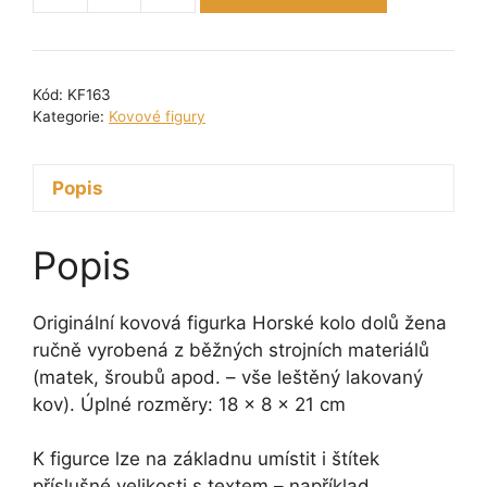
figurka
-
Horské
Kód:
KF163
kolo
Kategorie:
Kovové figury
dolů
žena
Popis
21
cm
množství
Popis
Originální kovová figurka Horské kolo dolů žena
ručně vyrobená z běžných strojních materiálů
(matek, šroubů apod. – vše leštěný lakovaný
kov). Úplné rozměry: 18 x 8 x 21 cm
K figurce lze na základnu umístit i štítek
příslušné velikosti s textem – například