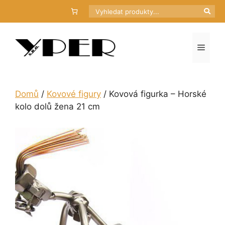
Přeskočit
Hledat
na
obsah
Menu
Domů
/
Kovové figury
/ Kovová figurka – Horské
kolo dolů žena 21 cm