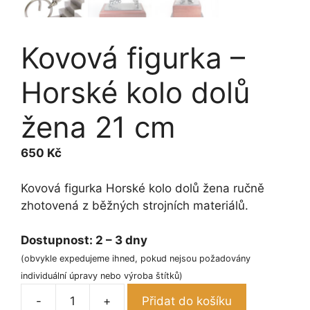
Kovová figurka –
Horské kolo dolů
žena 21 cm
650
Kč
Kovová figurka Horské kolo dolů žena ručně
zhotovená z běžných strojních materiálů.
Dostupnost:
2 – 3 dny
(obvykle expedujeme ihned, pokud nejsou požadovány
individuální úpravy nebo výroba štítků)
-
+
Přidat do košíku
Kovová