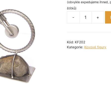
(obvykle expedujeme ihned, 
štítků)
-
+
Kovová
figurka
-
Horské
Kód:
KF202
kolo
Kategorie:
Kovové figury
II
žena
21
cm
množství