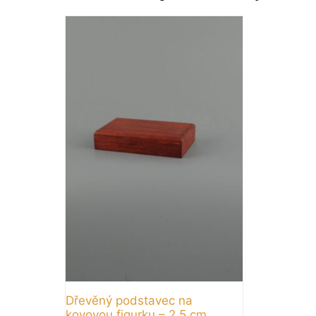
Dřevěný podstavec na
kovovou figurku – 2,5 cm