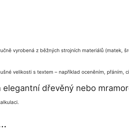
ručně vyrobená z běžných strojních materiálů (matek, š
říslušné velikosti s textem – například oceněním, přání
na elegantní dřevěný nebo mramo
alkulaci.
t…