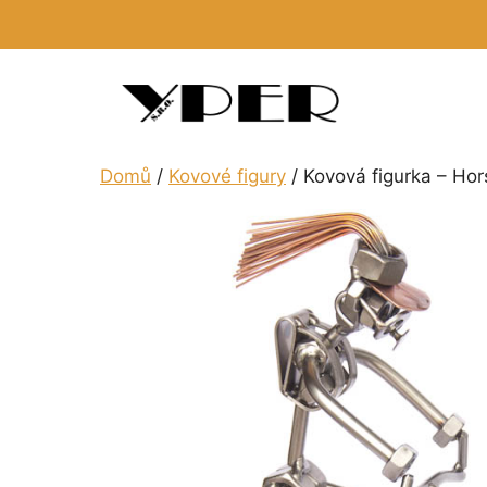
Přeskočit
na
obsah
Domů
/
Kovové figury
/ Kovová figurka – Hor