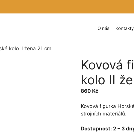
O nás
Kontakty
ské kolo II žena 21 cm
Kovová f
kolo II ž
860
Kč
Kovová figurka Horsk
strojních materiálů.
Dostupnost:
2 – 3 dn