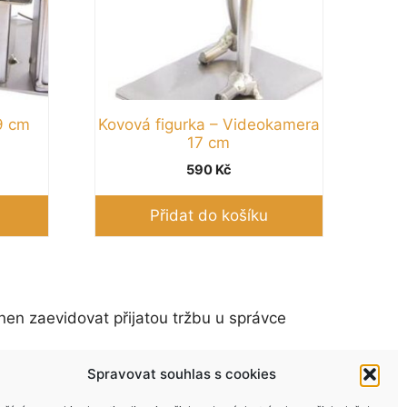
9 cm
Kovová figurka – Videokamera
17 cm
590
Kč
Přidat do košíku
nen zaevidovat přijatou tržbu u správce
Spravovat souhlas s cookies