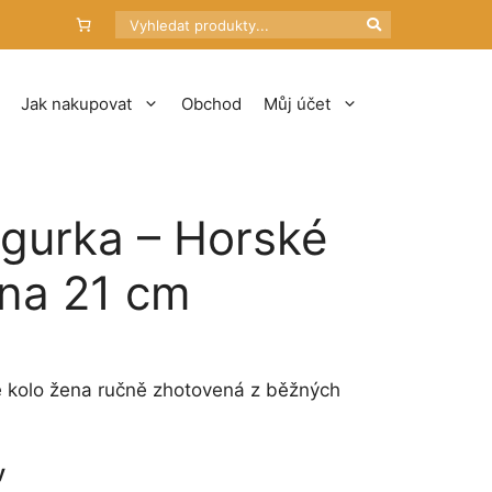
Hledat
Jak nakupovat
Obchod
Můj účet
igurka – Horské
ena 21 cm
é kolo žena ručně zhotovená z běžných
y