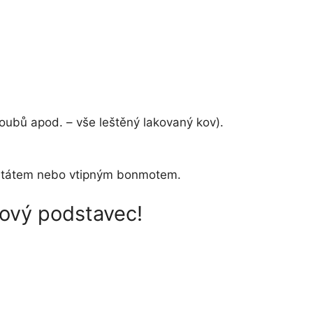
roubů apod. – vše leštěný lakovaný kov).
m, citátem nebo vtipným bonmotem.
rový podstavec!