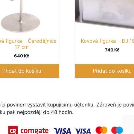
á figurka – Čarodějnice
Kovová figurka – DJ 1
17 cm
740
Kč
640
Kč
Přidat do košíku
Přidat do košíku
ící povinen vystavit kupujícímu účtenku. Zároveň je povi
ku pak nejpozději do 48 hodin.