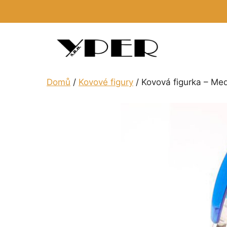
Přeskočit
na
obsah
Domů
/
Kovové figury
/ Kovová figurka – Me