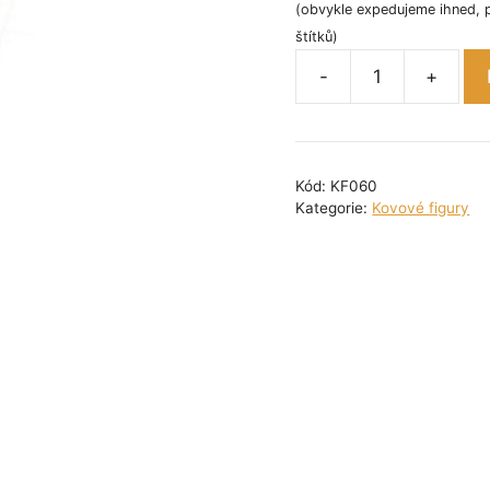
(obvykle expedujeme ihned, 
štítků)
-
+
Kovová
figurka
-
Medvídek
Kód:
KF060
8
Kategorie:
Kovové figury
cm
množství