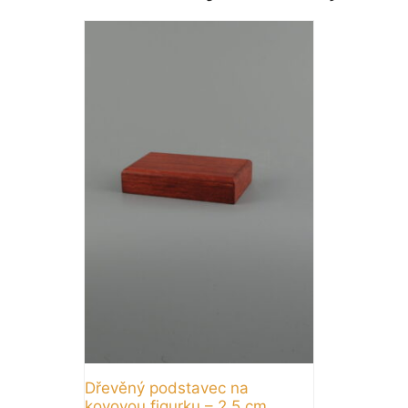
Dřevěný podstavec na
kovovou figurku – 2,5 cm