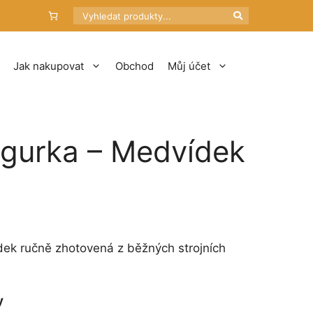
Hledat
Jak nakupovat
Obchod
Můj účet
igurka – Medvídek
dek ručně zhotovená z běžných strojních
y