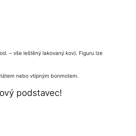
d. – vše leštěný lakovaný kov). Figuru lze
m, citátem nebo vtipným bonmotem.
rový podstavec!