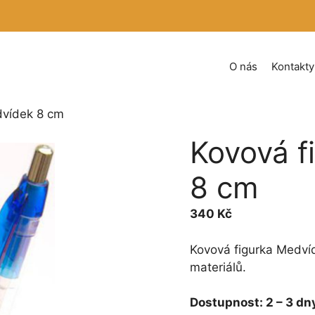
O nás
Kontakty
dvídek 8 cm
Kovová f
8 cm
340
Kč
Kovová figurka Medví
materiálů.
Dostupnost:
2 – 3 dn