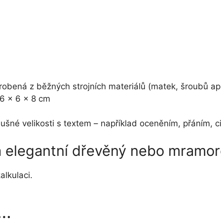
robená z běžných strojních materiálů (matek, šroubů apo
 6 x 6 x 8 cm
říslušné velikosti s textem – například oceněním, přání
na elegantní dřevěný nebo mramo
alkulaci.
t…