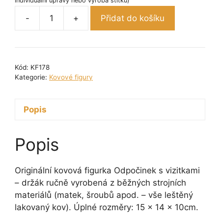
individuální úpravy nebo výroba štítků)
-
+
Přidat do košíku
Kovová
figurka
-
Odpočinek
Kód:
KF178
s
Kategorie:
Kovové figury
vizitkami
-
Popis
držák
10
cm
Popis
množství
Originální kovová figurka Odpočinek s vizitkami
– držák ručně vyrobená z běžných strojních
materiálů (matek, šroubů apod. – vše leštěný
lakovaný kov). Úplné rozměry: 15 x 14 x 10cm.