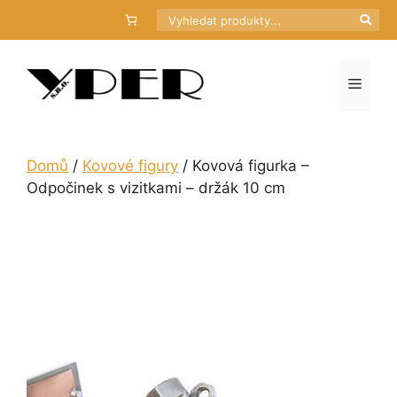
Přeskočit
Hledat
na
obsah
Menu
Domů
/
Kovové figury
/ Kovová figurka –
Odpočinek s vizitkami – držák 10 cm