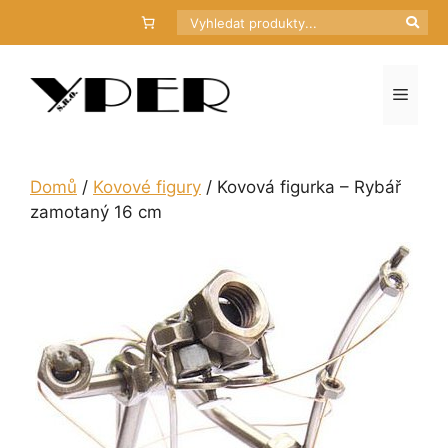
Přeskočit
Hledat
na
obsah
Menu
Domů
/
Kovové figury
/ Kovová figurka – Rybář
zamotaný 16 cm