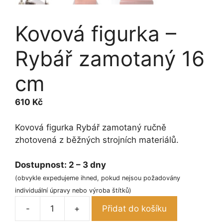
Kovová figurka –
Rybář zamotaný 16
cm
610
Kč
Kovová figurka Rybář zamotaný ručně
zhotovená z běžných strojních materiálů.
Dostupnost:
2 – 3 dny
(obvykle expedujeme ihned, pokud nejsou požadovány
individuální úpravy nebo výroba štítků)
-
+
Přidat do košíku
Kovová