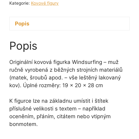
muž
Kategorie:
Kovové figury
28
cm
Popis
množství
Popis
Originální kovová figurka Windsurfing – muž
ručně vyrobená z běžných strojních materiálů
(matek, šroubů apod. – vše leštěný lakovaný
kov). Úplné rozměry: 19 x 20 x 28 cm
K figurce lze na základnu umístit i štítek
příslušné velikosti s textem – například
oceněním, přáním, citátem nebo vtipným
bonmotem.