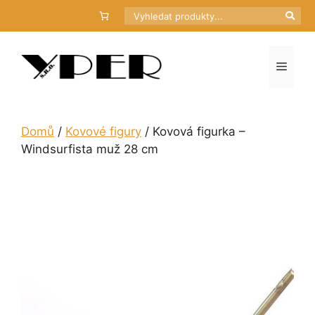
Přeskočit
Hledat
na
obsah
Menu
Domů
/
Kovové figury
/ Kovová figurka –
Windsurfista muž 28 cm