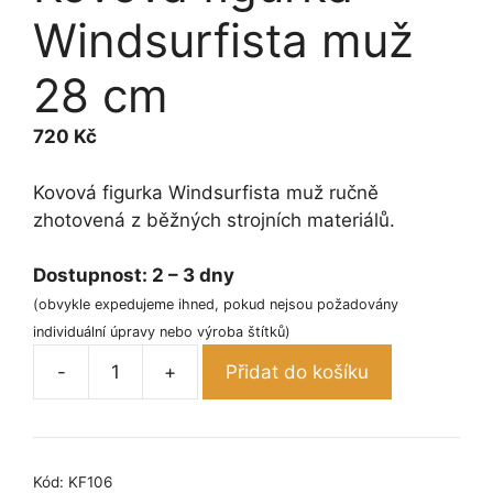
Windsurfista muž
28 cm
720
Kč
Kovová figurka Windsurfista muž ručně
zhotovená z běžných strojních materiálů.
Dostupnost:
2 – 3 dny
(obvykle expedujeme ihned, pokud nejsou požadovány
individuální úpravy nebo výroba štítků)
-
+
Přidat do košíku
Kovová
figurka
-
Windsurfista
Kód:
KF106