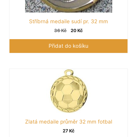
Stříbrná medaile sudí pr. 32 mm
Původní
Aktuální
36
Kč
20
Kč
cena
cena
byla:
je:
Přidat do košíku
36 Kč.
20 Kč.
Tento
produkt
má
více
variant.
Možnosti
lze
Zlatá medaile průměr 32 mm fotbal
vybrat
27
Kč
na