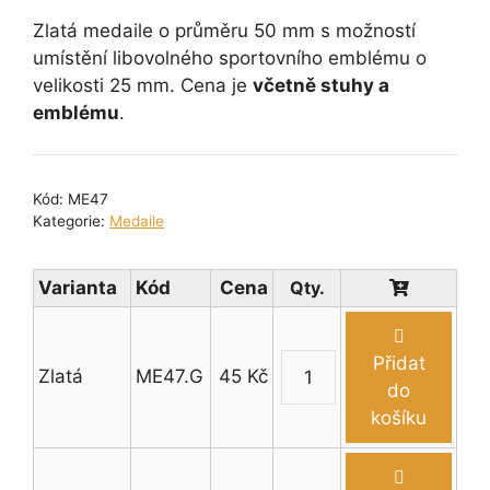
Zlatá medaile o průměru 50 mm s možností
umístění libovolného sportovního emblému o
velikosti 25 mm. Cena je
včetně stuhy a
emblému
.
Kód:
ME47
Kategorie:
Medaile
Varianta
Kód
Cena
Přidat
Zlatá
ME47.G
45
Kč
Medaile
do
bubliny
košíku
průměr
50