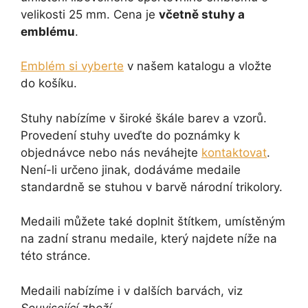
velikosti 25 mm. Cena je
včetně stuhy a
emblému
.
Emblém si vyberte
v našem katalogu a vložte
do košíku.
Stuhy nabízíme v široké škále barev a vzorů.
Provedení stuhy uveďte do poznámky k
objednávce nebo nás neváhejte
kontaktovat
.
Není-li určeno jinak, dodáváme medaile
standardně se stuhou v barvě národní trikolory.
Medaili můžete také doplnit štítkem, umístěným
na zadní stranu medaile, který najdete níže na
této stránce.
Medaili nabízíme i v dalších barvách, viz
Související zboží
.