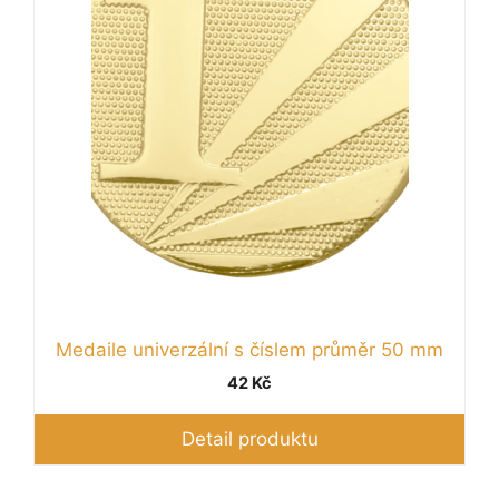
lze
vybrat
na
stránce
produktu
Medaile univerzální s číslem průměr 50 mm
42
Kč
Detail produktu