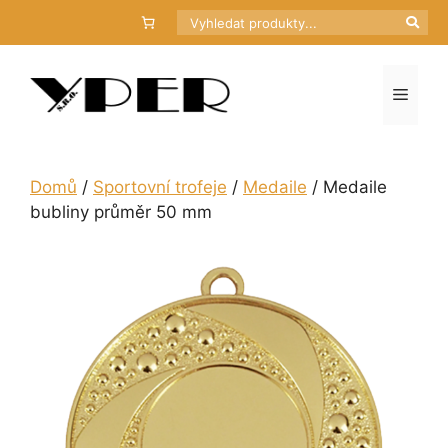
Přeskočit
Hledat
na
obsah
Menu
Domů
/
Sportovní trofeje
/
Medaile
/ Medaile
bubliny průměr 50 mm