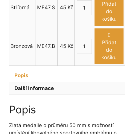
mm
Přidat
Stříbrná
ME47.S
45
Kč
množství
Medaile
do
bubliny
košíku
průměr
50
mm
Přidat
Bronzová
ME47.B
45
Kč
množství
Medaile
do
bubliny
košíku
průměr
50
Popis
mm
množství
Další informace
Popis
Zlatá medaile o průměru 50 mm s možností
umístění libovolného sportovního emblému o