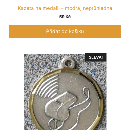
Kazeta na medaili – modrá, neprůhledná
59
Kč
Přidat do košíku
SLEVA!