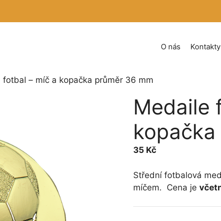
O nás
Kontakty
 fotbal – míč a kopačka průměr 36 mm
Medaile f
kopačka
35
Kč
Střední fotbalová me
míčem. Cena je
včet