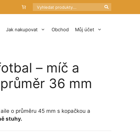
Hledat
Jak nakupovat
Obchod
Můj účet
otbal – míč a
 průměr 36 mm
daile o průměru 45 mm s kopačkou a
ně stuhy.