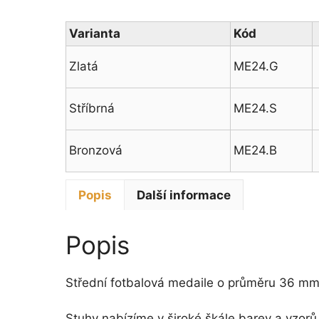
Varianta
Kód
Zlatá
ME24.G
Stříbrná
ME24.S
Bronzová
ME24.B
Popis
Další informace
Popis
Střední fotbalová medaile o průměru 36 m
Stuhy nabízíme v široké škále barev a vzo