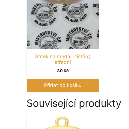
Štítek na medaili tištěný
střední
30
Kč
Přidat do košíku
Související produkty
Tento
Tento
produkt
produk