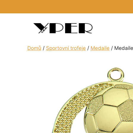
Přeskočit
na
obsah
Domů
/
Sportovní trofeje
/
Medaile
/ Medaile