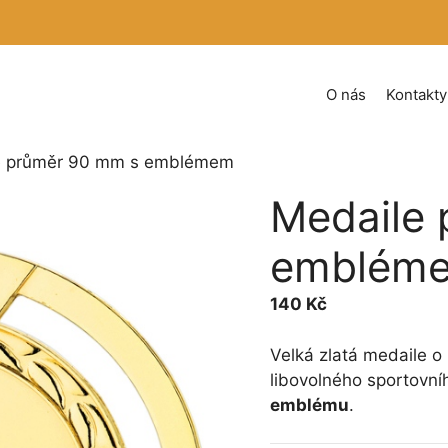
O nás
Kontakty
e průměr 90 mm s emblémem
Medaile
emblém
140
Kč
Velká zlatá medaile 
libovolného sportovn
emblému
.