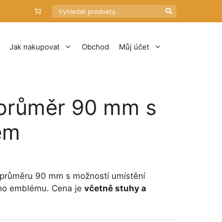
Hledat
Jak nakupovat
Obchod
Můj účet
 průměr 90 mm s
em
o průměru 90 mm s možností umístění
ího emblému. Cena je
včetně stuhy a