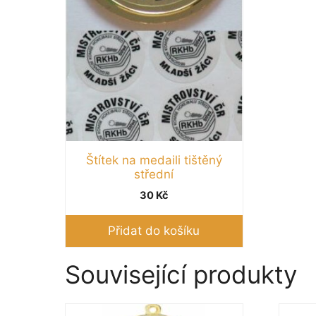
Štítek na medaili tištěný
střední
30
Kč
Přidat do košíku
Související produkty
Tento
Tento