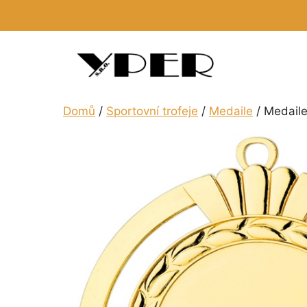
Přeskočit
na
obsah
Domů
/
Sportovní trofeje
/
Medaile
/ Medail