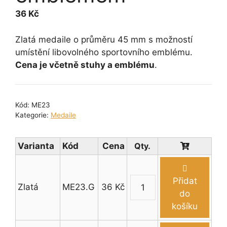
36
Kč
Zlatá medaile o průměru 45 mm s možností
umístění libovolného sportovního emblému.
Cena je včetně stuhy a emblému
.
Kód:
ME23
Kategorie:
Medaile
Varianta
Kód
Cena
Přidat
Zlatá
ME23.G
36
Kč
Medaile
do
-
košíku
věnec