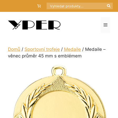
Přeskočit
Hledat
na
obsah
Menu
Domů
/
Sportovní trofeje
/
Medaile
/ Medaile –
věnec průměr 45 mm s emblémem