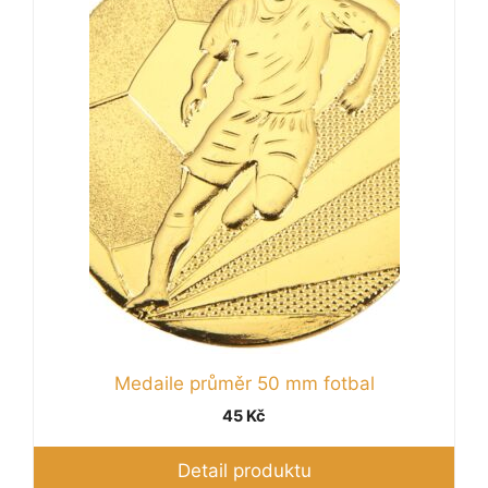
variant.
Možnosti
lze
vybrat
na
stránce
produktu
Medaile průměr 50 mm fotbal
45
Kč
Detail produktu