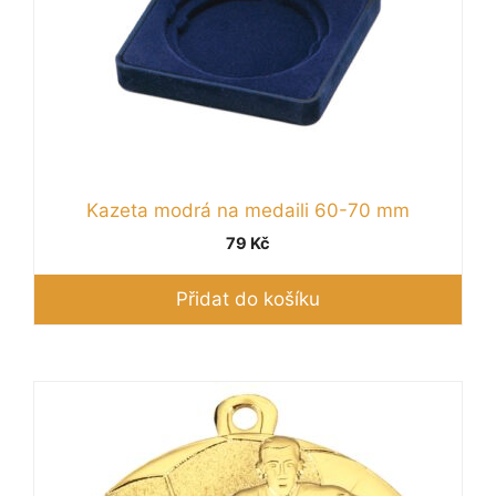
Kazeta modrá na medaili 60-70 mm
79
Kč
Přidat do košíku
Tento
produkt
má
více