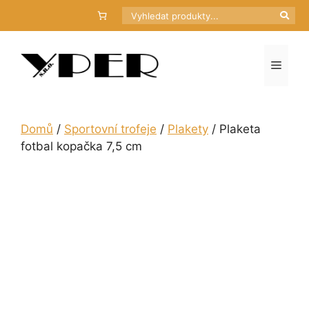
Přeskočit
Hledat
na
obsah
Menu
Domů
/
Sportovní trofeje
/
Plakety
/ Plaketa
fotbal kopačka 7,5 cm