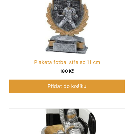
Plaketa fotbal střelec 11 cm
180
Kč
Přidat do košíku
Tento
produkt
má