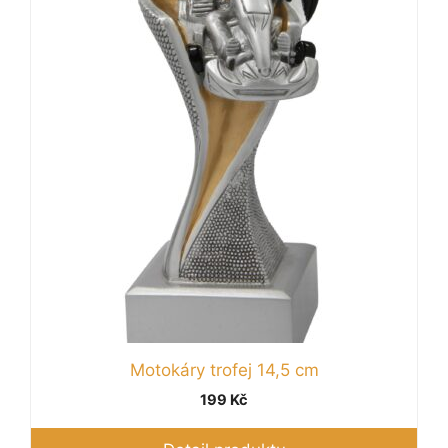
více
variant.
Možnosti
lze
vybrat
na
stránce
produktu
Motokáry trofej 14,5 cm
199
Kč