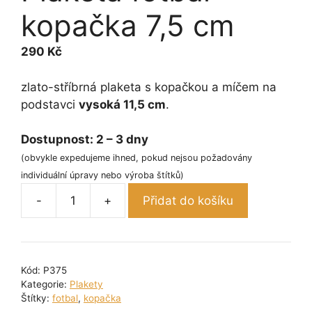
kopačka 7,5 cm
290
Kč
zlato-stříbrná plaketa s kopačkou a míčem na
podstavci
vysoká 11,5 cm
.
Dostupnost:
2 – 3 dny
(obvykle expedujeme ihned, pokud nejsou požadovány
individuální úpravy nebo výroba štítků)
-
+
Přidat do košíku
Plaketa
fotbal
kopačka
7,5
Kód:
P375
cm
Kategorie:
Plakety
množství
Štítky:
fotbal
,
kopačka