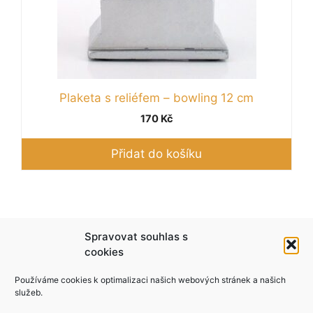
Plaketa s reliéfem – bowling 12 cm
170
Kč
Přidat do košíku
Podle zákona o evidenci tržeb je prodávající
Spravovat souhlas s
povinen vystavit kupujícímu účtenku. Zároveň je
cookies
povinen zaevidovat přijatou tržbu u správce
Používáme cookies k optimalizaci našich webových stránek a našich
daně online; v případě technického výpadku pak
služeb.
nejpozději do 48 hodin.