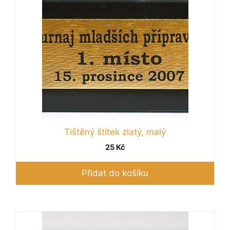
Tištěný štítek zlatý, malý
25
Kč
Přidat do košíku