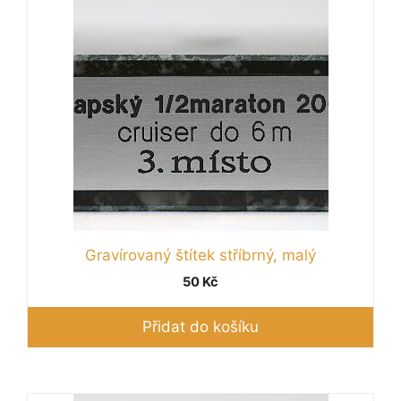
Gravírovaný štítek stříbrný, malý
50
Kč
Přidat do košíku