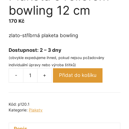
bowling 12 cm
170
Kč
zlato-stříbrná plaketa bowling
Dostupnost:
2 – 3 dny
(obvykle expedujeme ihned, pokud nejsou požadovány
individuální úpravy nebo výroba štítků)
-
+
Přidat do košíku
Plaketa
s
reliéfem
-
Kód:
p120.1
bowling
Kategorie:
Plakety
12
cm
Popis
množství