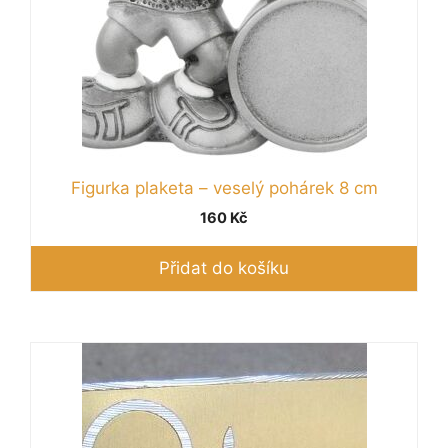
Figurka plaketa – veselý pohárek 8 cm
160
Kč
Přidat do košíku