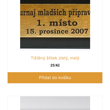
Tištěný štítek zlatý, malý
25
Kč
Přidat do košíku