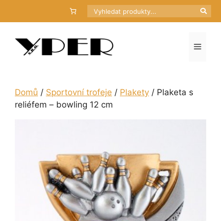
Přeskočit
Hledat
na
obsah
Menu
Domů
/
Sportovní trofeje
/
Plakety
/ Plaketa s
reliéfem – bowling 12 cm