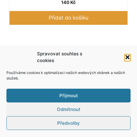
140
Kč
Přidat do košíku
Podle zákona o evidenci tržeb je prodávající
Spravovat souhlas s
povinen vystavit kupujícímu účtenku. Zároveň je
cookies
povinen zaevidovat přijatou tržbu u správce
Používáme cookies k optimalizaci našich webových stránek a našich
daně online; v případě technického výpadku pak
služeb.
nejpozději do 48 hodin.
Příjmout
Odmítnout
Předvolby
© 2026 Yper
• Vytvořeno s
GeneratePress