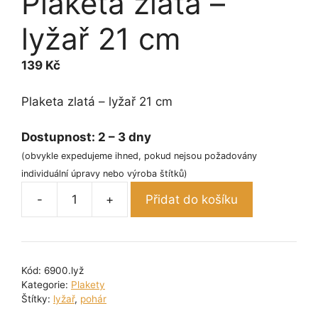
Plaketa zlatá –
lyžař 21 cm
139
Kč
Plaketa zlatá – lyžař 21 cm
Dostupnost:
2 – 3 dny
(obvykle expedujeme ihned, pokud nejsou požadovány
individuální úpravy nebo výroba štítků)
-
+
Přidat do košíku
Plaketa
zlatá
-
lyžař
Kód:
6900.lyž
21
Kategorie:
Plakety
cm
Štítky:
lyžař
,
pohár
množství