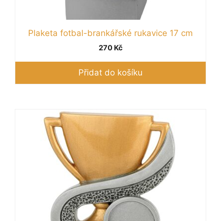
Plaketa fotbal-brankářské rukavice 17 cm
270
Kč
Přidat do košíku