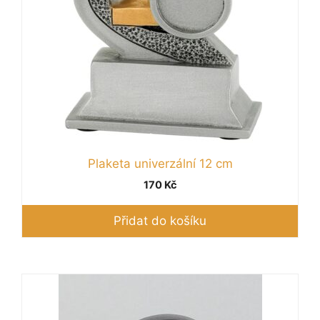
Plaketa univerzální 12 cm
170
Kč
Přidat do košíku