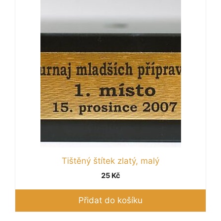
Tištěný štítek zlatý, malý
25
Kč
Přidat do košíku