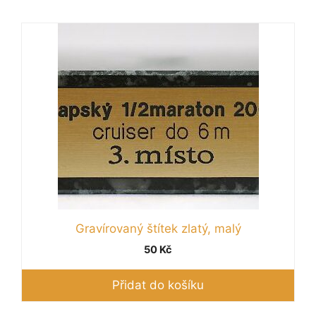
Gravírovaný štítek zlatý, malý
50
Kč
Přidat do košíku