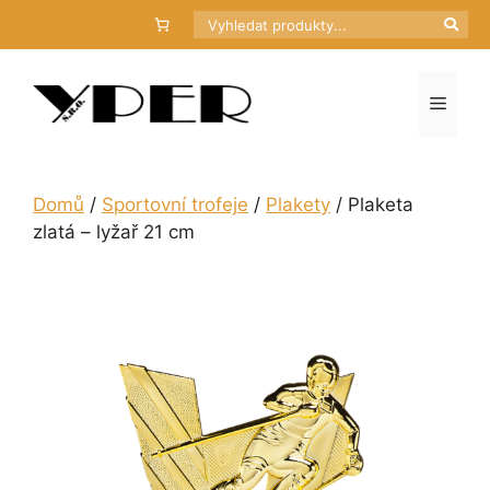
Přeskočit
Hledat
na
obsah
Menu
Domů
/
Sportovní trofeje
/
Plakety
/ Plaketa
zlatá – lyžař 21 cm