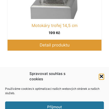
Motokáry trofej 14,5 cm
199
Kč
Detail produktu
Podle zákona o evidenci tržeb je prodávající
Spravovat souhlas s
povinen vystavit kupujícímu účtenku. Zároveň je
cookies
povinen zaevidovat přijatou tržbu u správce
Používáme cookies k optimalizaci našich webových stránek a našich
daně online; v případě technického výpadku pak
služeb.
nejpozději do 48 hodin.
Příjmout