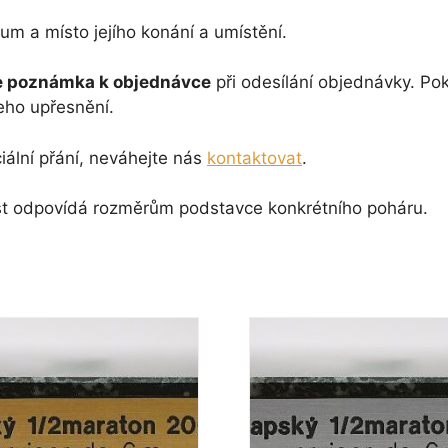
um a místo jejího konání a umístění.
 poznámka k objednávce
při odesílání objednávky. P
eho upřesnění.
iální přání, neváhejte nás
kontaktovat
.
ikost odpovídá rozměrům podstavce konkrétního poháru.