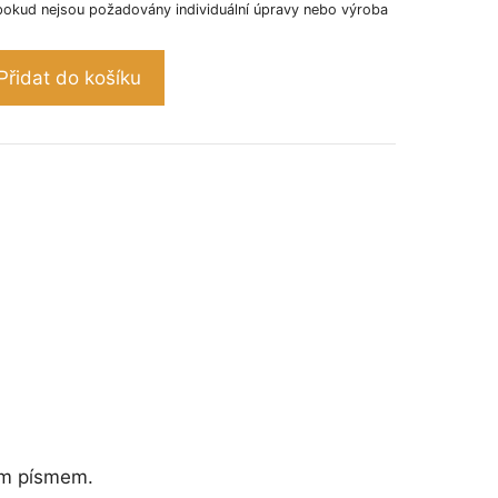
pokud nejsou požadovány individuální úpravy nebo výroba
Přidat do košíku
ným písmem.