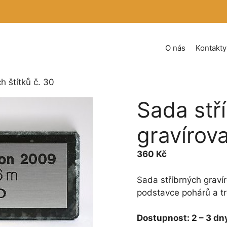
O nás
Kontakty
h štítků č. 30
Sada stř
gravírova
360
Kč
Sada stříbrných grav
podstavce pohárů a tro
Dostupnost:
2 – 3 dn