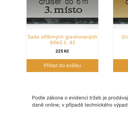
Sada stříbrných gravírovaných
Gra
štítků č. 42
225
Kč
Přidat do košíku
Podle zákona o evidenci tržeb je prodávaj
daně online; v případě technického výpad