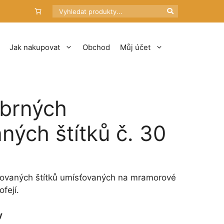
Hledat
Jak nakupovat
Obchod
Můj účet
íbrných
ných štítků č. 30
írovaných štítků umísťovaných na mramorové
fejí.
y