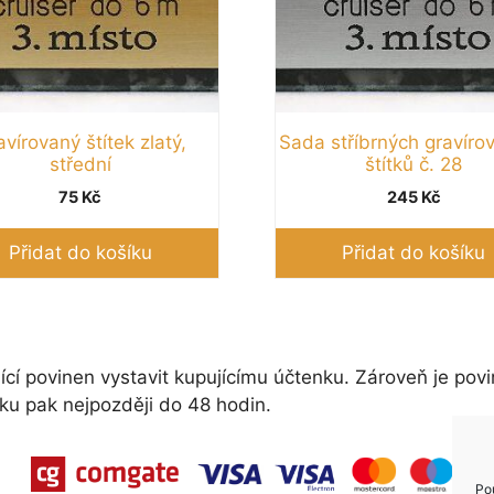
vírovaný štítek zlatý,
Sada stříbrných gravíro
střední
štítků č. 28
75
Kč
245
Kč
Přidat do košíku
Přidat do košíku
ící povinen vystavit kupujícímu účtenku. Zároveň je povi
ku pak nejpozději do 48 hodin.
Po