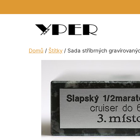
Přeskočit
na
obsah
Domů
/
Štítky
/ Sada stříbrných gravírovanýc