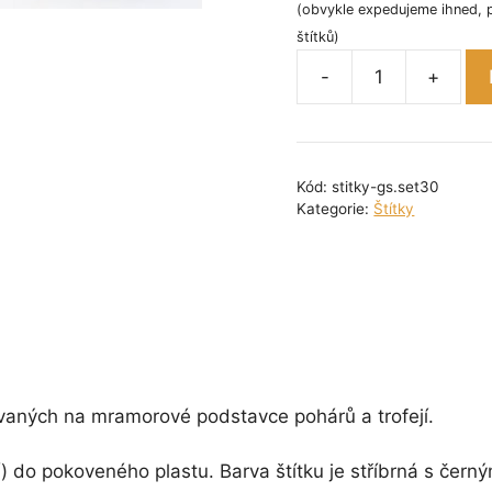
(obvykle expedujeme ihned, 
štítků)
-
+
Sada
stříbrných
gravírovaných
štítků
Kód:
stitky-gs.set30
č.
Kategorie:
Štítky
30
množství
ovaných na mramorové podstavce pohárů a trofejí.
ytí) do pokoveného plastu. Barva štítku je stříbrná s čer