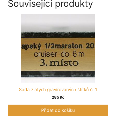
Související produkty
Sada zlatých gravírovaných štítků č. 1
285
Kč
Přidat do košíku