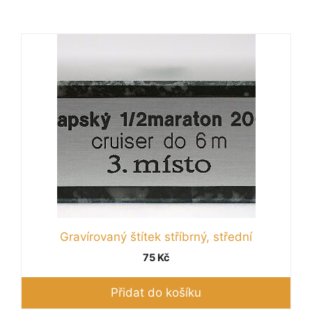
Gravírovaný štítek stříbrný, střední
75
Kč
Přidat do košíku