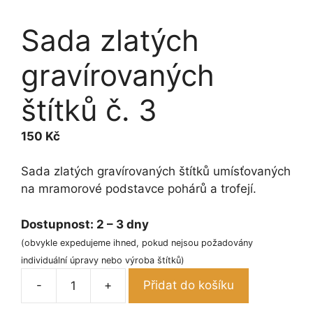
Sada zlatých
gravírovaných
štítků č. 3
150
Kč
Sada zlatých gravírovaných štítků umísťovaných
na mramorové podstavce pohárů a trofejí.
Dostupnost:
2 – 3 dny
(obvykle expedujeme ihned, pokud nejsou požadovány
individuální úpravy nebo výroba štítků)
-
+
Přidat do košíku
Sada
zlatých