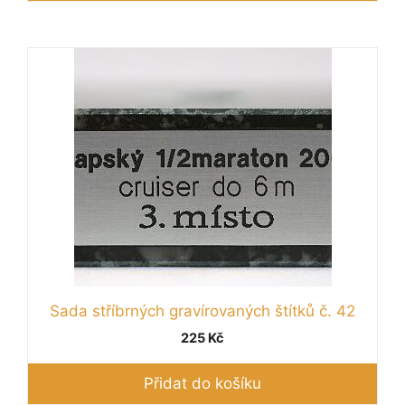
Sada stříbrných gravírovaných štítků č. 42
225
Kč
Přidat do košíku