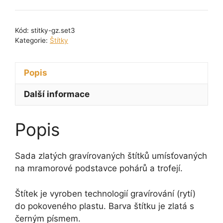
gravírovaných
štítků
Kód:
stitky-gz.set3
č.
Kategorie:
Štítky
3
množství
Popis
Další informace
Popis
Sada zlatých gravírovaných štítků umísťovaných
na mramorové podstavce pohárů a trofejí.
Štítek je vyroben technologií gravírování (rytí)
do pokoveného plastu. Barva štítku je zlatá s
černým písmem.