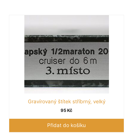
Gravírovaný štítek stříbrný, velký
95
Kč
Přidat do košíku