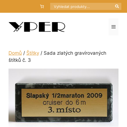
Přeskočit
Hledat
na
obsah
Menu
Domů
/
Štítky
/ Sada zlatých gravírovaných
štítků č. 3