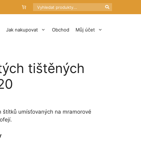
Hledat
Jak nakupovat
Obchod
Můj účet
tých tištěných
 20
ch štítků umísťovaných na mramorové
fejí.
y