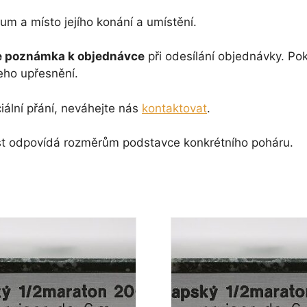
um a místo jejího konání a umístění.
 poznámka k objednávce
při odesílání objednávky. P
eho upřesnění.
iální přání, neváhejte nás
kontaktovat
.
ikost odpovídá rozměrům podstavce konkrétního poháru.