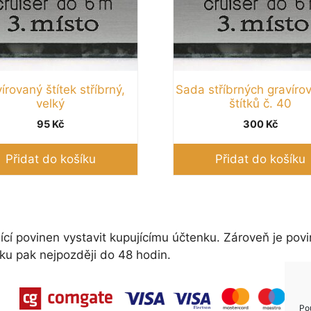
írovaný štítek stříbrný,
Sada stříbrných gravíro
velký
štítků č. 40
95
Kč
300
Kč
Přidat do košíku
Přidat do košíku
ící povinen vystavit kupujícímu účtenku. Zároveň je povi
ku pak nejpozději do 48 hodin.
Po