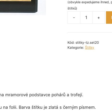
(obvykle expedujeme ihned, 
štítků)
-
+
Sada
zlatých
tištěných
štítků
Kód:
stitky-tz.set20
č.
Kategorie:
Štítky
20
množství
 na mramorové podstavce pohárů a trofejí.
u na folii. Barva štítku je zlatá s černým písmem.