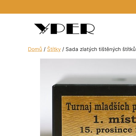
Přeskočit
na
obsah
Domů
/
Štítky
/ Sada zlatých tištěných štítků