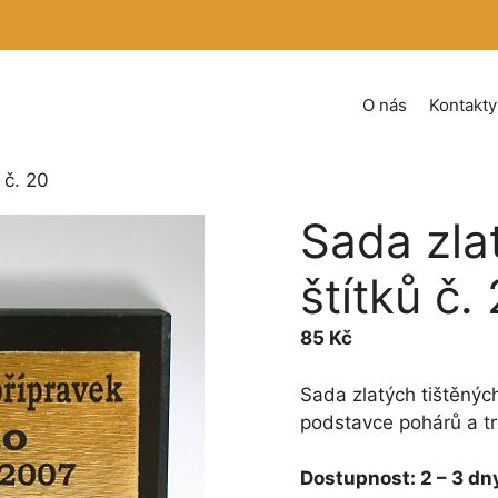
O nás
Kontakty
 č. 20
Sada zla
štítků č.
85
Kč
Sada zlatých tištěný
podstavce pohárů a tro
Dostupnost:
2 – 3 dn