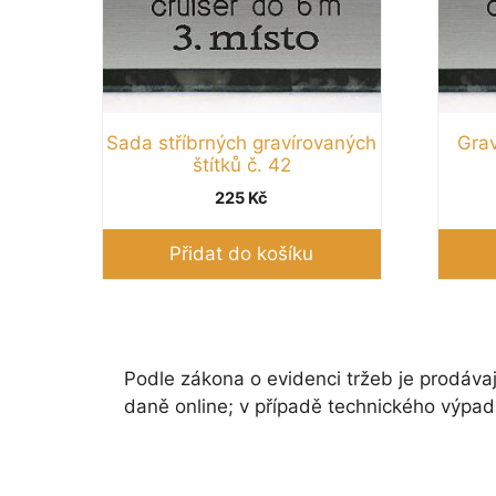
Sada stříbrných gravírovaných
Grav
štítků č. 42
225
Kč
Přidat do košíku
Podle zákona o evidenci tržeb je prodávaj
daně online; v případě technického výpad