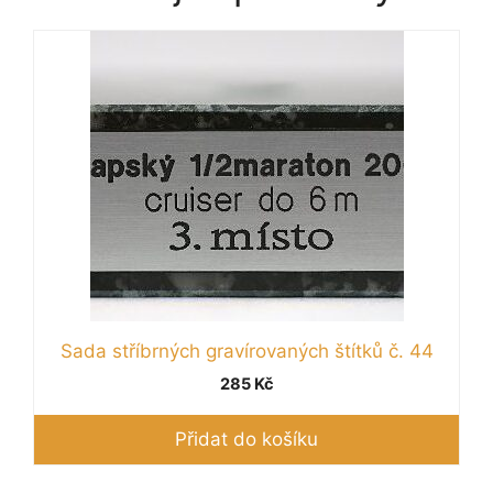
Sada stříbrných gravírovaných štítků č. 44
285
Kč
Přidat do košíku