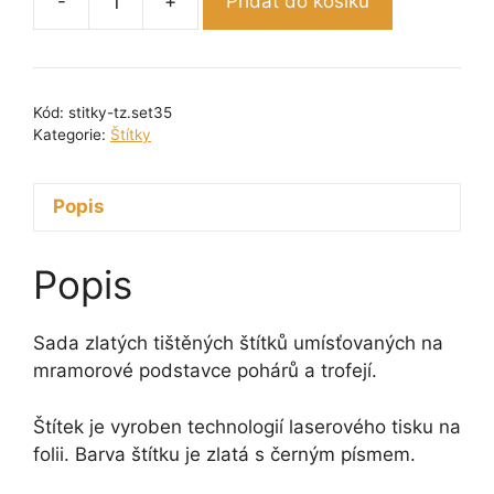
-
+
Přidat do košíku
Sada
zlatých
tištěných
štítků
Kód:
stitky-tz.set35
č.
Kategorie:
Štítky
35
množství
Popis
Popis
Sada zlatých tištěných štítků umísťovaných na
mramorové podstavce pohárů a trofejí.
Štítek je vyroben technologií laserového tisku na
folii. Barva štítku je zlatá s černým písmem.