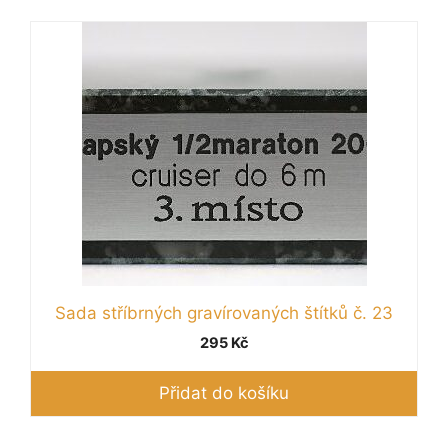
Sada stříbrných gravírovaných štítků č. 23
295
Kč
Přidat do košíku