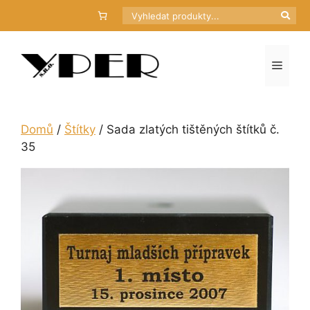
Přeskočit
Hledat
na
obsah
Menu
Domů
/
Štítky
/ Sada zlatých tištěných štítků č.
35