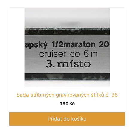
Sada stříbrných gravírovaných štítků č. 36
380
Kč
Přidat do košíku