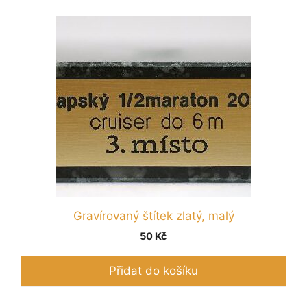
Gravírovaný štítek zlatý, malý
50
Kč
Přidat do košíku