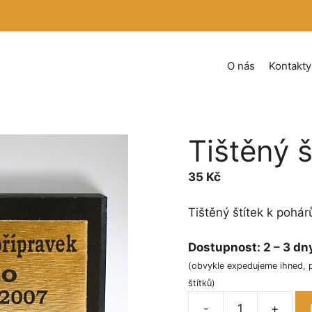
O nás
Kontakty
Tištěný š
35
Kč
Tištěný štítek k pohárů
Dostupnost:
2 – 3 dn
(obvykle expedujeme ihned, 
štítků)
-
+