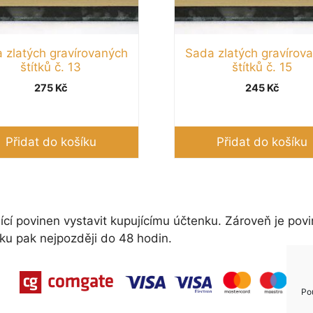
 zlatých gravírovaných
Sada zlatých gravírov
štítků č. 13
štítků č. 15
275
Kč
245
Kč
Přidat do košíku
Přidat do košíku
ící povinen vystavit kupujícímu účtenku. Zároveň je povi
ku pak nejpozději do 48 hodin.
Po