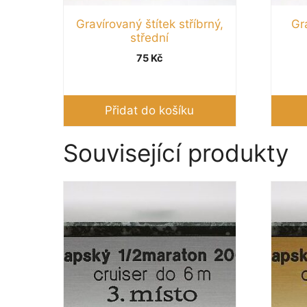
Gravírovaný štítek stříbrný,
Gra
střední
75
Kč
Přidat do košíku
Související produkty