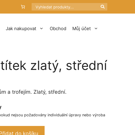
Hledat
Jak nakupovat
Obchod
Můj účet
títek zlatý, střední
m a trofejím. Zlatý, střední.
y
pokud nejsou požadovány individuální úpravy nebo výroba
Přidat do košíku