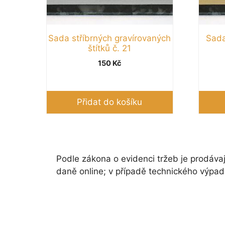
Sada stříbrných gravírovaných
Sada
štítků č. 21
150
Kč
Přidat do košíku
Podle zákona o evidenci tržeb je prodávaj
daně online; v případě technického výpad