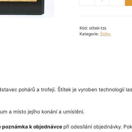
Tištěný
štítek
zlatý,
střední
Kód:
stitek-tzs
množství
Kategorie:
Štítky
vec pohárů a trofejí. Štítek je vyroben technologií laser
um a místo jejího konání a umístění.
e poznámka k objednávce
při odesílání objednávky. P