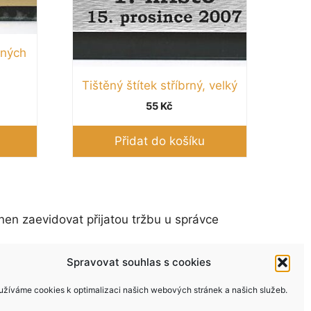
aných
Tištěný štítek stříbrný, velký
55
Kč
Přidat do košíku
nen zaevidovat přijatou tržbu u správce
Spravovat souhlas s cookies
užíváme cookies k optimalizaci našich webových stránek a našich služeb.