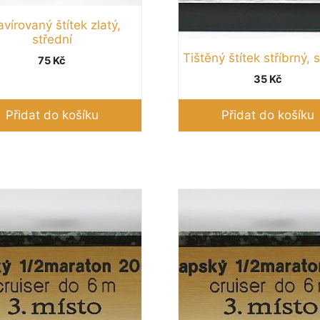
vírovaný štítek zlatý,
střední
Tištěný štítek stříbrný, 
75
Kč
35
Kč
Přidat do košíku
Přidat do košíku