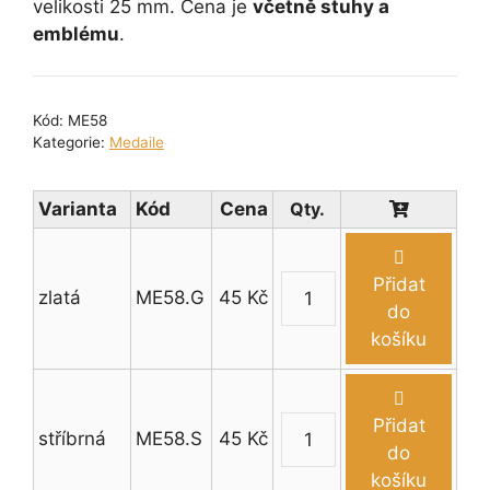
velikosti 25 mm. Cena je
včetně stuhy a
emblému
.
Kód:
ME58
Kategorie:
Medaile
Varianta
Kód
Cena
Přidat
zlatá
ME58.G
45
Kč
Medaile
do
vítr
košíku
pr.
50
mm
Přidat
stříbrná
ME58.S
45
Kč
množství
Medaile
do
vítr
košíku