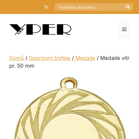
Přeskočit
Hledat
na
obsah
Menu
Domů
/
Sportovní trofeje
/
Medaile
/ Medaile vítr
pr. 50 mm