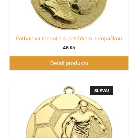
na
stránce
produktu
Fotbalová medaile s pohárkem a kopačkou
45
Kč
Detail produktu
Tento
SLEVA!
produkt
má
více
variant.
Možnosti
lze