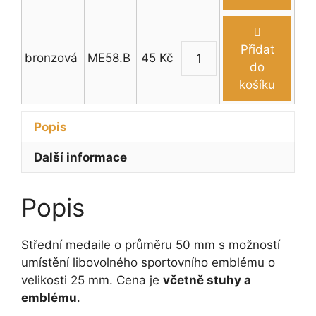
pr.
50
mm
Přidat
bronzová
ME58.B
45
Kč
množství
Medaile
do
vítr
košíku
pr.
50
Popis
mm
množství
Další informace
Popis
Střední medaile o průměru 50 mm s možností
umístění libovolného sportovního emblému o
velikosti 25 mm. Cena je
včetně stuhy a
emblému
.