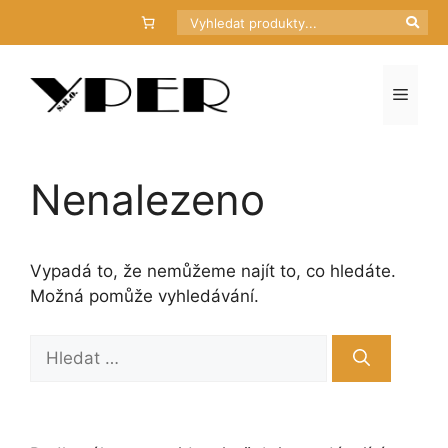
Přeskočit
Hledat
na
obsah
Menu
Nenalezeno
Vypadá to, že nemůžeme najít to, co hledáte.
Možná pomůže vyhledávání.
Hledat: