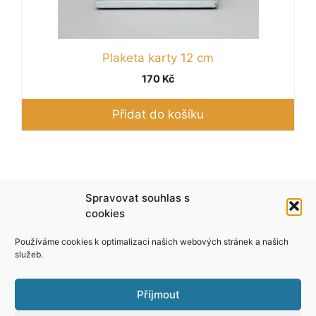
Plaketa karty 12 cm
170
Kč
Přidat do košíku
Podle zákona o evidenci tržeb je prodávající
Spravovat souhlas s
povinen vystavit kupujícímu účtenku. Zároveň je
cookies
povinen zaevidovat přijatou tržbu u správce
Používáme cookies k optimalizaci našich webových stránek a našich
daně online; v případě technického výpadku pak
služeb.
nejpozději do 48 hodin.
Příjmout