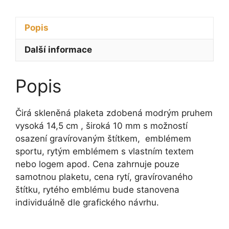
14,5
cm
Popis
množství
Další informace
Popis
Čirá skleněná plaketa zdobená modrým pruhem
vysoká 14,5 cm , široká 10 mm s možností
osazení gravírovaným štítkem, emblémem
sportu, rytým emblémem s vlastním textem
nebo logem apod. Cena zahrnuje pouze
samotnou plaketu, cena rytí, gravírovaného
štítku, rytého emblému bude stanovena
individuálně dle grafického návrhu.