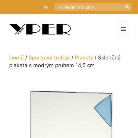
Přeskočit
Hledat
na
obsah
Menu
Domů
/
Sportovní trofeje
/
Plakety
/ Skleněná
plaketa s modrým pruhem 14,5 cm