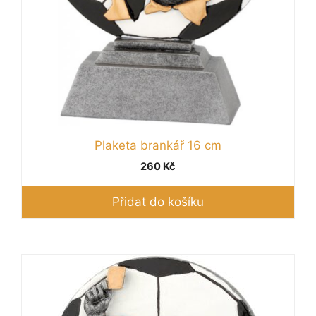
Plaketa brankář 16 cm
260
Kč
Přidat do košíku