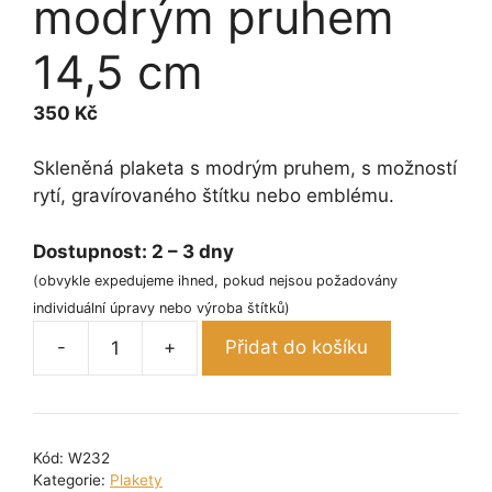
modrým pruhem
14,5 cm
350
Kč
Skleněná plaketa s modrým pruhem, s možností
rytí, gravírovaného štítku nebo emblému.
Dostupnost:
2 – 3 dny
(obvykle expedujeme ihned, pokud nejsou požadovány
individuální úpravy nebo výroba štítků)
-
+
Přidat do košíku
Skleněná
plaketa
s
modrým
Kód:
W232
pruhem
Kategorie:
Plakety