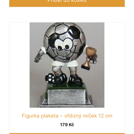
Přidat do košíku
Figurka plaketa – vítězný míček 12 cm
179
Kč