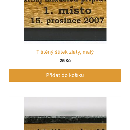
Tištěný štítek zlatý, malý
25
Kč
Přidat do košíku