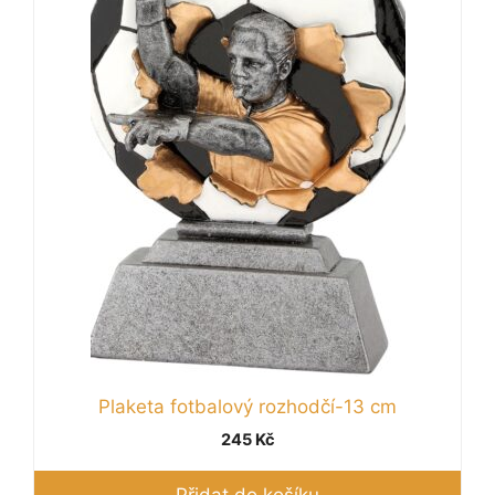
Plaketa fotbalový rozhodčí-13 cm
245
Kč