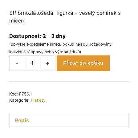
Stříbrnozlatošedá figurka – veselý pohárek s
míčem
Dostupnost:
2 – 3 dny
(obvykle expedujeme ihned, pokud nejsou požadovány
individuální úpravy nebo výroba štítků)
-
+
Přidat do košíku
Figurka
plaketa
-
veselý
Kód:
F756.1
pohárek
Kategorie:
Plakety
s
míčem
Popis
8
cm
množství