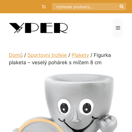
Přeskočit
Hledat
na
obsah
Menu
Domů
/
Sportovní trofeje
/
Plakety
/ Figurka
plaketa – veselý pohárek s míčem 8 cm