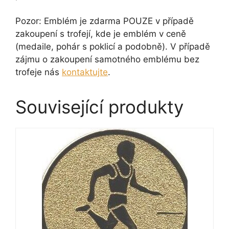
Pozor: Emblém je zdarma POUZE v případě
zakoupení s trofejí, kde je emblém v ceně
(medaile, pohár s poklicí a podobně). V případě
zájmu o zakoupení samotného emblému bez
trofeje nás
kontaktujte
.
Související produkty
Tento
produkt
má
více
variant.
Možnosti
lze
vybrat