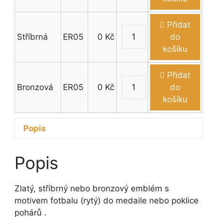
fotbal
(rytý)
Přidat
množství
Stříbrná
ER05
0
Kč
do
Emblém
košíku
fotbal
(rytý)
Přidat
množství
Bronzová
ER05
0
Kč
do
Emblém
košíku
fotbal
(rytý)
Popis
množství
Popis
Zlatý, stříbrný nebo bronzový emblém s
motivem fotbalu (rytý) do medaile nebo poklice
pohárů .