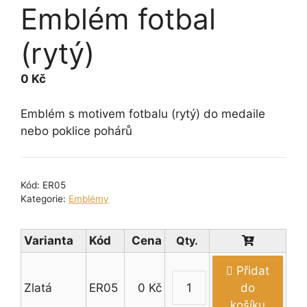
Emblém fotbal
(rytý)
0
Kč
Emblém s motivem fotbalu (rytý) do medaile
nebo poklice pohárů
Kód:
ER05
Kategorie:
Emblémy
Varianta
Kód
Cena
Přidat
Zlatá
ER05
0
Kč
do
Emblém
košíku