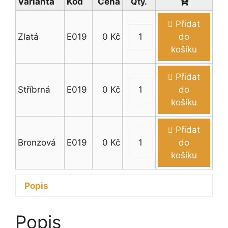
Varianta
Kód
Cena
Přidat
Zlatá
E019
0
Kč
do
Emblém
košíku
volejbal
(hráč)
Přidat
množství
Stříbrná
E019
0
Kč
do
Emblém
košíku
volejbal
(hráč)
Přidat
množství
Bronzová
E019
0
Kč
do
Emblém
košíku
volejbal
(hráč)
Popis
množství
Popis