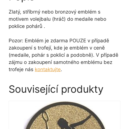
Zlatý, stříbrný nebo bronzový emblém s
motivem volejbalu (hráč) do medaile nebo
poklice pohárů .
Pozor: Emblém je zdarma POUZE v případě
zakoupení s trofejí, kde je emblém v ceně
(medaile, pohár s poklicí a podobně). V případě
zájmu o zakoupení samotného emblému bez
trofeje nás
kontaktujte
.
Související produkty
Tento
produkt
má
více