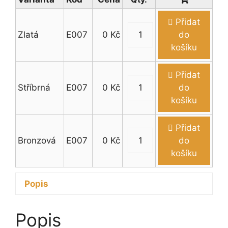
Přidat
Zlatá
E007
0
Kč
do
Emblém
košíku
házená
(muži)
Přidat
množství
Stříbrná
E007
0
Kč
do
Emblém
košíku
házená
(muži)
Přidat
množství
Bronzová
E007
0
Kč
do
Emblém
košíku
házená
(muži)
Popis
množství
Popis