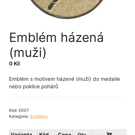
Emblém házená
(muži)
0
Kč
Emblém s motivem házené (muži) do medaile
nebo poklice pohárů
Kód:
E007
Kategorie:
Emblémy
Varianta
Kód
Cena