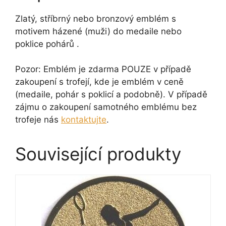
Zlatý, stříbrný nebo bronzový emblém s
motivem házené (muži) do medaile nebo
poklice pohárů .
Pozor: Emblém je zdarma POUZE v případě
zakoupení s trofejí, kde je emblém v ceně
(medaile, pohár s poklicí a podobně). V případě
zájmu o zakoupení samotného emblému bez
trofeje nás
kontaktujte
.
Související produkty
Tento
produkt
má
více