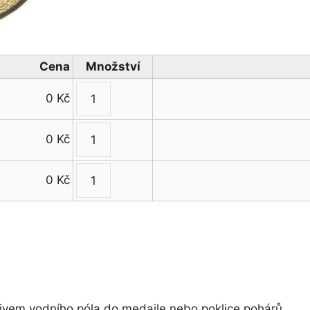
Cena
Množství
0
Kč
Emblém
vodní
0
Kč
pólo
Emblém
množství
vodní
0
Kč
pólo
Emblém
množství
vodní
pólo
množství
ivem vodního póla do medaile nebo poklice pohárů .