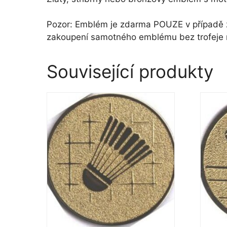
Pozor: Emblém je zdarma POUZE v případě za
zakoupení samotného emblému bez trofeje
Související produkty
Tento
Tento
produkt
produk
má
má
více
více
variant.
variant
Možnosti
Možno
lze
lze
vybrat
vybrat
na
na
stránce
stránc
produktu
produ