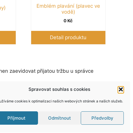
Emblém plavání (plavec ve
ny)
vodě)
0
Kč
Detail produktu
nen zaevidovat přijatou tržbu u správce
Spravovat souhlas s cookies
užíváme cookies k optimalizaci našich webových stránek a našich služeb.
Příjmout
Odmítnout
Předvolby