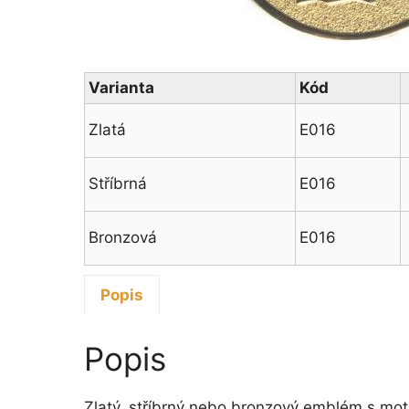
Varianta
Kód
Zlatá
E016
Stříbrná
E016
Bronzová
E016
Popis
Popis
Zlatý, stříbrný nebo bronzový emblém s mot