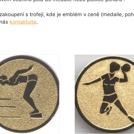
koupení s trofejí, kde je emblém v ceně (medaile, pohá
 nás
kontaktujte
.
Tento
t
produkt
má
více
.
variant.
sti
Možnosti
lze
vybrat
na
e
stránce
ktu
produktu