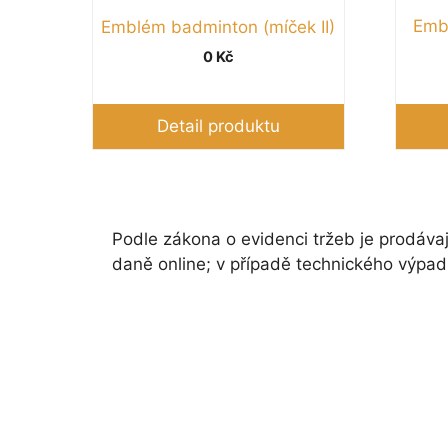
Embl
Emblém badminton (míček II)
0
Kč
Detail produktu
Podle zákona o evidenci tržeb je prodávaj
daně online; v případě technického výpad