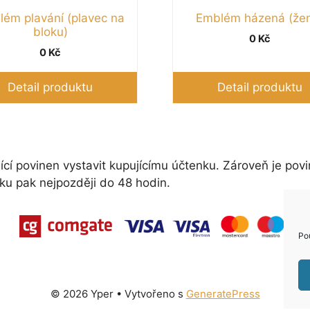
ém plavání (plavec na
Emblém házená (že
bloku)
0
Kč
0
Kč
Detail produktu
Detail produktu
ící povinen vystavit kupujícímu účtenku. Zároveň je povi
ku pak nejpozději do 48 hodin.
Po
© 2026 Yper
• Vytvořeno s
GeneratePress