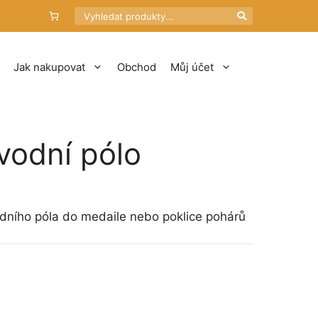
Hledat
Jak nakupovat
Obchod
Můj účet
odní pólo
ního póla do medaile nebo poklice pohárů