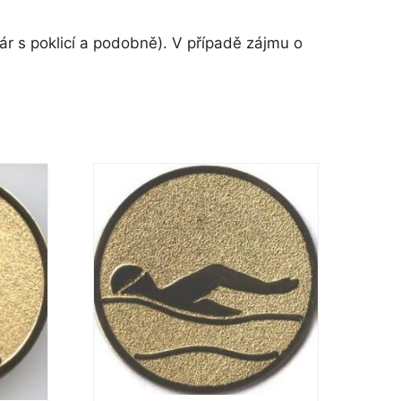
r s poklicí a podobně). V případě zájmu o
Tento
produkt
má
více
variant.
Možnosti
lze
vybrat
na
stránce
produktu