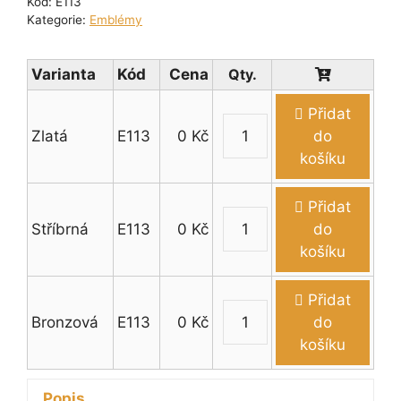
Kód:
E113
Kategorie:
Emblémy
Varianta
Kód
Cena
Přidat
Zlatá
E113
0
Kč
do
Emblém
košíku
karaoke
(zpěvák,
Přidat
mikrofon,
Stříbrná
E113
0
Kč
do
magnetofon)
Emblém
košíku
množství
karaoke
(zpěvák,
Přidat
mikrofon,
Bronzová
E113
0
Kč
do
magnetofon)
Emblém
košíku
množství
karaoke
(zpěvák,
Popis
mikrofon,