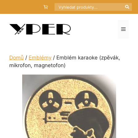
Přeskočit
Hledat
na
obsah
Menu
Domů
/
Emblémy
/ Emblém karaoke (zpěvák,
mikrofon, magnetofon)