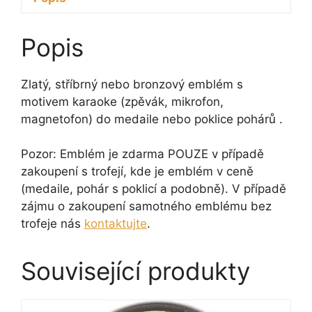
magnetofon)
množství
Popis
Zlatý, stříbrný nebo bronzový emblém s
motivem karaoke (zpěvák, mikrofon,
magnetofon) do medaile nebo poklice pohárů .
Pozor: Emblém je zdarma POUZE v případě
zakoupení s trofejí, kde je emblém v ceně
(medaile, pohár s poklicí a podobně). V případě
zájmu o zakoupení samotného emblému bez
trofeje nás
kontaktujte
.
Související produkty
Tento