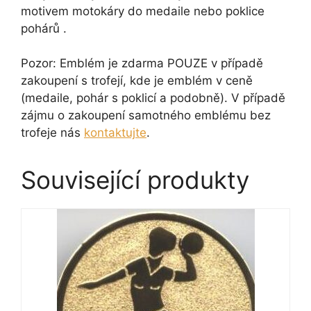
motivem motokáry do medaile nebo poklice
pohárů .
Pozor: Emblém je zdarma POUZE v případě
zakoupení s trofejí, kde je emblém v ceně
(medaile, pohár s poklicí a podobně). V případě
zájmu o zakoupení samotného emblému bez
trofeje nás
kontaktujte
.
Související produkty
Tento
produkt
má
více
variant.
Možnosti