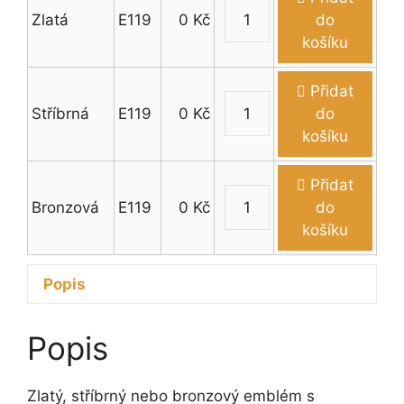
Zlatá
E119
0
Kč
do
Emblém
košíku
motokára
množství
Přidat
Stříbrná
E119
0
Kč
do
Emblém
košíku
motokára
množství
Přidat
Bronzová
E119
0
Kč
do
Emblém
košíku
motokára
množství
Popis
Popis
Zlatý, stříbrný nebo bronzový emblém s